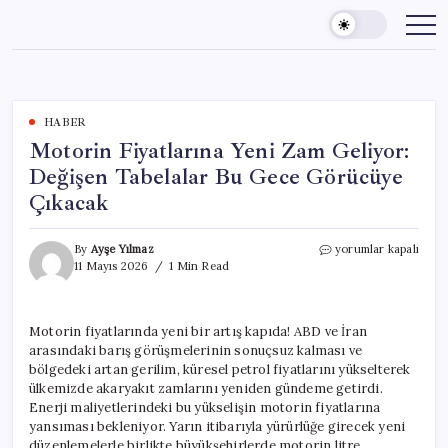
Skip
to
content
HABER
Motorin Fiyatlarına Yeni Zam Geliyor:
Değişen Tabelalar Bu Gece Görücüye
Çıkacak
Motorin
By
Ayşe Yılmaz
yorumlar kapalı
Fiyatlarına
11 Mayıs 2026
1 Min Read
Yeni
Zam
Geliyor:
Motorin fiyatlarında yeni bir artış kapıda! ABD ve İran
Değişen
arasındaki barış görüşmelerinin sonuçsuz kalması ve
Tabelalar
Bu
bölgedeki artan gerilim, küresel petrol fiyatlarını yükselterek
Gece
ülkemizde akaryakıt zamlarını yeniden gündeme getirdi.
Görücüye
Enerji maliyetlerindeki bu yükselişin motorin fiyatlarına
Çıkacak
yansıması bekleniyor. Yarın itibarıyla yürürlüğe girecek yeni
için
düzenlemelerle birlikte büyükşehirlerde motorin litre