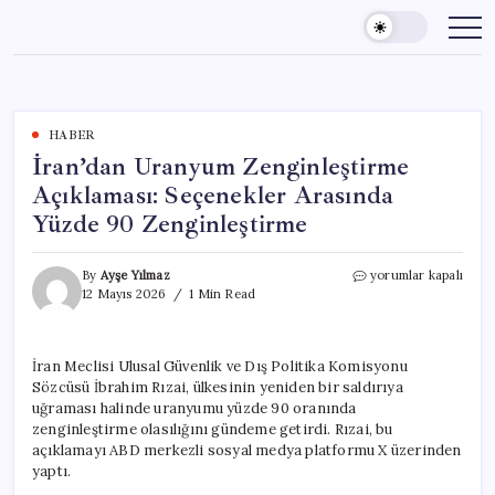
Skip
to
content
HABER
İran’dan Uranyum Zenginleştirme
Açıklaması: Seçenekler Arasında
Yüzde 90 Zenginleştirme
İran’dan
By
Ayşe Yılmaz
yorumlar kapalı
Uranyum
12 Mayıs 2026
1 Min Read
Zenginleştirme
Açıklaması:
Seçenekler
İran Meclisi Ulusal Güvenlik ve Dış Politika Komisyonu
Arasında
Sözcüsü İbrahim Rızai, ülkesinin yeniden bir saldırıya
Yüzde
90
uğraması halinde uranyumu yüzde 90 oranında
Zenginleştirme
zenginleştirme olasılığını gündeme getirdi. Rızai, bu
için
açıklamayı ABD merkezli sosyal medya platformu X üzerinden
yaptı.