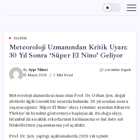
Skip
to
content
HABER
Meteoroloji Uzmanından Kritik Uyarı:
30 Yıl Sonra ‘Süper El Nino’ Geliyor
Meteoroloji
By
Ayşe Yılmaz
yorumlar kapalı
Uzmanından
15 Mayıs 2026
2 Min Read
Kritik
Uyarı:
30
Meteoroloji alanında uzman olan Prof. Dr. Orhan Şen, doğal
Yıl
afetlerle ilgili önemli bir uyarıda bulundu. 30 yıl aradan sonra
Sonra
‘Süper
yaşayacağımız ‘Süper El Nino’ olayı, temmuz ayından itibaren
El
Türkiye’de kendini göstermeye başlayacak. Bu doğa olayı,
Nino’
İstanbul’da sıcaklık rekorlarının kırılmasına ve üst üste sel
Geliyor
felaketlerinin yaşanmasına yol açabilir.
için
Prof. Dr. Şen, yaptığı açıklamalarda 2026 yılı içinde