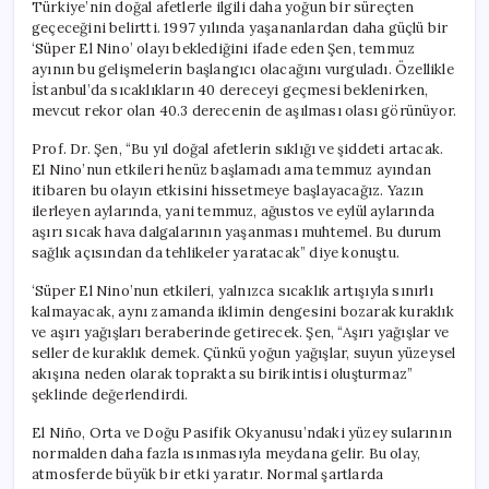
Türkiye’nin doğal afetlerle ilgili daha yoğun bir süreçten
geçeceğini belirtti. 1997 yılında yaşananlardan daha güçlü bir
‘Süper El Nino’ olayı beklediğini ifade eden Şen, temmuz
ayının bu gelişmelerin başlangıcı olacağını vurguladı. Özellikle
İstanbul’da sıcaklıkların 40 dereceyi geçmesi beklenirken,
mevcut rekor olan 40.3 derecenin de aşılması olası görünüyor.
Prof. Dr. Şen, “Bu yıl doğal afetlerin sıklığı ve şiddeti artacak.
El Nino’nun etkileri henüz başlamadı ama temmuz ayından
itibaren bu olayın etkisini hissetmeye başlayacağız. Yazın
ilerleyen aylarında, yani temmuz, ağustos ve eylül aylarında
aşırı sıcak hava dalgalarının yaşanması muhtemel. Bu durum
sağlık açısından da tehlikeler yaratacak” diye konuştu.
‘Süper El Nino’nun etkileri, yalnızca sıcaklık artışıyla sınırlı
kalmayacak, aynı zamanda iklimin dengesini bozarak kuraklık
ve aşırı yağışları beraberinde getirecek. Şen, “Aşırı yağışlar ve
seller de kuraklık demek. Çünkü yoğun yağışlar, suyun yüzeysel
akışına neden olarak toprakta su birikintisi oluşturmaz”
şeklinde değerlendirdi.
El Niño, Orta ve Doğu Pasifik Okyanusu’ndaki yüzey sularının
normalden daha fazla ısınmasıyla meydana gelir. Bu olay,
atmosferde büyük bir etki yaratır. Normal şartlarda