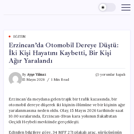
Skip
to
content
EĞITIM
Erzincan’da Otomobil Dereye Düştü:
İki Kişi Hayatını Kaybetti, Bir Kişi
Ağır Yaralandı
Erzincan’da
By
Ayşe Yılmaz
yorumlar kapalı
Otomobil
15 Mayıs 2026
1 Min Read
Dereye
Düştü:
İki
Erzincan’da meydana gelen trajik bir trafik kazasında, bir
Kişi
otomobil dereye düşerek iki kişinin ölümüne ve bir kişinin ağır
Hayatını
Kaybetti,
yaralanmasına neden oldu. Olay, 15 Mayıs 2026 tarihinde saat
Bir
10.00 sıralarında, Erzincan-Sivas kara yolunun Sakaltutan
Kişi
Geçidi Heybeli mevkiinde gerçekleşti.
Ağır
Yaralandı
Edinilen bilgilere göre, 34 MFF 271 plakalı araç, sürücüsünün