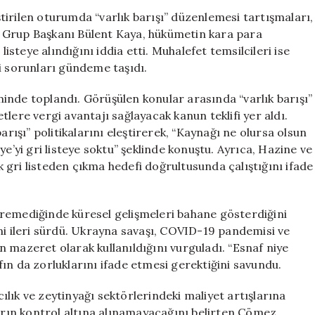
‘Gri
irilen oturumda “varlık barışı” düzenlemesi tartışmaları,
Listeye
Yol Grup Başkanı Bülent Kaya, hükümetin kara para
Girişin
listeye alındığını iddia etti. Muhalefet temsilcileri ise
Sebebi
i sorunları gündeme taşıdı.
Sizin
Uygulamalarını
inde toplandı. Görüşülen konular arasında “varlık barışı”
için
lere vergi avantajı sağlayacak kanun teklifi yer aldı.
arışı” politikalarını eleştirerek, “Kaynağı ne olursa olsun
e’yi gri listeye soktu” şeklinde konuştu. Ayrıca, Hazine ve
gri listeden çıkma hedefi doğrultusunda çalıştığını ifade
iremediğinde küresel gelişmeleri bahane gösterdiğini
ni ileri sürdü. Ukrayna savaşı, COVID-19 pandemisi ve
 mazeret olarak kullanıldığını vurguladı. “Esnaf niye
ın da zorluklarını ifade etmesi gerektiğini savundu.
lık ve zeytinyağı sektörlerindeki maliyet artışlarına
ların kontrol altına alınamayacağını belirten Çömez,