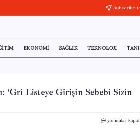
Subscribe t
ĞİTİM
EKONOMİ
SAĞLIK
TEKNOLOJİ
TANI
: ‘Gri Listeye Girişin Sebebi Sizin
Meclis’te
yorumlar kapal
Kara
Para
Tartışmaları: