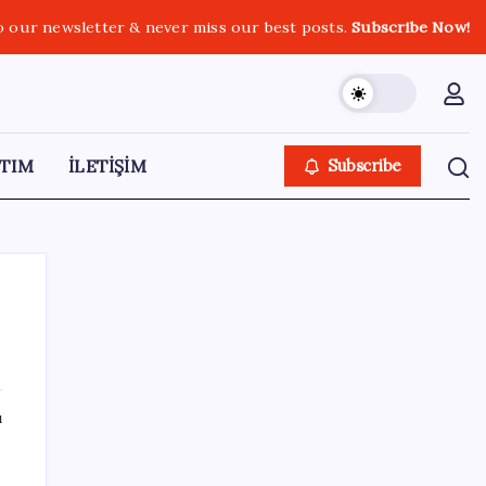
o our newsletter & never miss our best posts.
Subscribe Now!
TIM
İLETİŞİM
Subscribe
SON YAZILAR
ı
Apple’ın alışık olmadığı tablo: iPhone 18
öncesi bellek pazarlığı tersine döndü