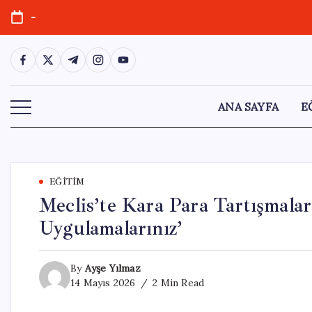
Skip
-
to
content
https://www.facebook.com/
https://twitter.com/
https://t.me/
https://www.instagram.com/
https://youtube.com/
ANA SAYFA
E
EĞITIM
Meclis’te Kara Para Tartışmaları
Uygulamalarınız’
By
Ayşe Yılmaz
14 Mayıs 2026
2 Min Read