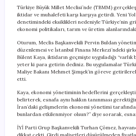
Türkiye Büyük Millet Meclisi’nde (TBMM) gerçekleşt
iktidar ve muhalefeti karşı karşıya getirdi. Yeni 
denetimindeki eksiklikleri nedeniyle Türkiye’nin gri 
ekonomi politikaları, tarım ve üretim alanlarındak
Oturum, Meclis Başkanvekili Pervin Buldan yönetim
düzenlemesi ve İstanbul Finans Merkezi’ndeki şirket
Bülent Kaya, iktidarın geçmişte uyguladığı “varlık b
yeter ki para getirin dediniz. Bu uygulamalar Türkiy
Maliye Bakanı Mehmet Şimşek’in göreve getirilerek 
etti.
Kaya, ekonomi yönetiminin hedeflerini gerçekleşt
belirterek, esnafa aynı hakkın tanınması gerektiği
İran’daki gelişmelerin ekonomi yönetimi tarafından
bunlardan etkilenmiyor olsun?” diye sorarak, esnaf
İYİ Parti Grup Başkanvekili Turhan Çömez, hayvancı
dikkat çekti. Girdi maliyetleri düşürülmeden fiyat