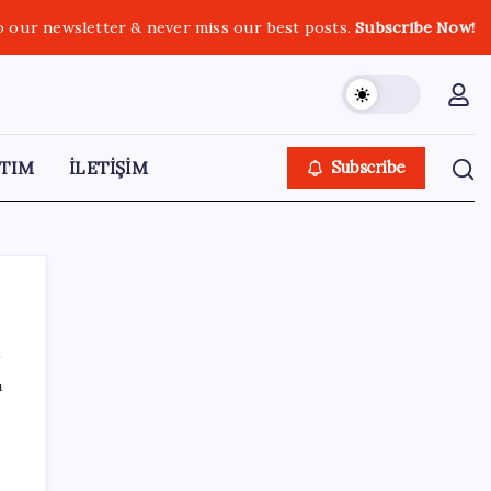
o our newsletter & never miss our best posts.
Subscribe Now!
TIM
İLETİŞİM
Subscribe
ı
SON YAZILAR
Türk şirketinden Avrupa’ya kritik yatırım:
Yeni şirket resmen kuruldu