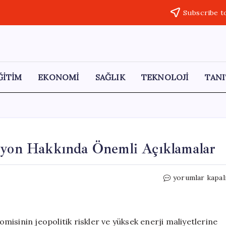
Subscribe t
ĞİTİM
EKONOMİ
SAĞLIK
TEKNOLOJİ
TANI
asyon Hakkında Önemli Açıklamalar
Fed
yorumlar kapal
Yetkilisi
Schmid’den
Enflasyon
Hakkında
isinin jeopolitik riskler ve yüksek enerji maliyetlerine