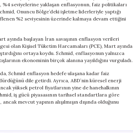
Önemli
%4 seviyelerine yaklaşan enflasyonun, faiz politikaları
Açıklamalar
Schmid, Onuncu Bölge’deki işletme liderleriyle yaptığı
için
eflenen %2 seviyesinin üzerinde kalmaya devam ettiğini
rt ayında başlayan İran savaşının enflasyon verileri
rgesi olan Kişisel Tüketim Harcamaları (PCE), Mart ayında
laştırdığını ortaya koydu. Schmid, enflasyonun yalnızca
tışlarının ekonominin birçok alanına yayıldığını vurguladı.
a da, Schmid enflasyon hedefe ulaşana kadar faiz
rdürdüğünü dile getirdi. Ayrıca, ABD’nin küresel enerji
ncak yüksek petrol fiyatlarının yine de hanehalkının
hmid, iş gücü piyasasının tarihsel standartlara göre
ğını, ancak mevcut yapının alışılmışın dışında olduğunu