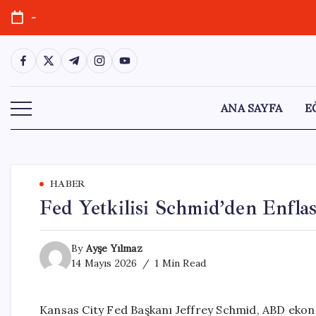
Skip
-
to
content
https://www.facebook.com/
https://twitter.com/
https://t.me/
https://www.instagram.com/
https://youtube.com/
ANA SAYFA
E
HABER
Fed Yetkilisi Schmid’den Enfl
By
Ayşe Yılmaz
14 Mayıs 2026
1 Min Read
Kansas City Fed Başkanı Jeffrey Schmid, ABD ekonom