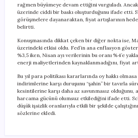
rağmen büyümeye devam ettiğini vurguladı. Ancak, 
üzerinde ciddi bir baskı oluşturduğunu ifade etti. 
görüşmelere dayanaraktan, fiyat artışlarının hed
belirtti.
Konuşmasında dikkat çeken bir diğer nokta ise, Ma
üzerindeki etkisi oldu. Fed’in ana enflasyon göste
%3,5 iken, Nisan ayı verilerinin bu oranı %4’e yak
enerji maliyetlerinden kaynaklanmadığını, fiyat ar
Bu yıl para politikası kararlarında oy hakkı olmas
indirimlerine karşı duruşunu “şahin” bir tavırla sü
kesintilerine karşı daha az savunmasız olduğunu, a
harcama gücünü olumsuz etkilediğini ifade etti. Sc
düşük işsizlik oranlarıyla etkili bir şekilde çalıştı
sözlerine ekledi.