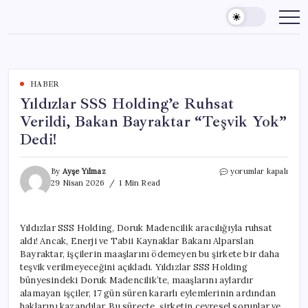
Skip
to
content
HABER
Yıldızlar SSS Holding’e Ruhsat
Verildi, Bakan Bayraktar “Teşvik Yok”
Dedi!
Yıldızlar
By
Ayşe Yılmaz
yorumlar kapalı
SSS
29 Nisan 2026
1 Min Read
Holding’e
Ruhsat
Verildi,
Yıldızlar SSS Holding, Doruk Madencilik aracılığıyla ruhsat
Bakan
aldı! Ancak, Enerji ve Tabii Kaynaklar Bakanı Alparslan
Bayraktar
“Teşvik
Bayraktar, işçilerin maaşlarını ödemeyen bu şirkete bir daha
Yok”
teşvik verilmeyeceğini açıkladı. Yıldızlar SSS Holding
Dedi!
bünyesindeki Doruk Madencilik’te, maaşlarını aylardır
için
alamayan işçiler, 17 gün süren kararlı eylemlerinin ardından
haklarını kazandılar. Bu süreçte, şirketin çevresel sorunlar ve