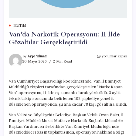
EĞITIM
Van’da Narkotik Operasyonu: 11 İlde
Gözaltılar Gerçekleştirildi
Van’da
By
Ayşe Yılmaz
yorumlar kapalı
Narkotik
20 Mayıs 2026
2 Min Read
Operasyonu:
11
İlde
Van Cumhuriyet Başsavcılığı koordinesinde, Van İl Emniyet
Gözaltılar
Müdürlüğü ekipleri tarafından gerçekleştirilen “NarkoKapan
Gerçekleştirildi
için
Van” operasyonu, 11 ilde eş zamanlı olarak yürütüldü. 3 aylık
teknik takip sonucunda belirlenen 102 şüpheliye yönelik
düzenlenen operasyonda, şu ana kadar 78 kişi gözaltına alındı.
Van Valisi ve Büyükşehir Belediye Başkan Vekili Ozan Balcı, İl
Emniyet Müdürü Murat Mutlu ve Narkotik Suçlarla Mücadele
Başkan Yardımcısı ile birlikte Van Emniyet Müdürlüğü’nde
düzenledikleri basın toplantısında, operasyon hakkında bilgi