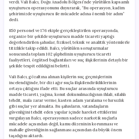
verdi. Vali Balcı, Doğu Anadolu Bölgesi’nde yürütülen kapsamlı
uyuşturucu operasyonunu duyurarak, “Bu operasyon, kadim
şehirimizde uyuşturucu ile mücadele adına önemli bir adım”
dedi.
850 personel ve 176 ekiple gerçekleştirilen operasyonda,
organize bir şekilde uyuşturucu madde ticareti yaptığı
değerlendirilen şahıslar, fiziksel, teknik ve analitik yöntemlerle
titizlikle takip edildi. Balcı, yürütülen soruşturmalar
sonucunda toplam 102 şüphelinin uyuşturucu ticareti
faaliyetleri, örgütsel bağlantıları ve suç ilişkilerinin detaylı bir
şekilde tespit edildiğini belirtti.
Vali Balcı, gözaltına alınan kişilerin suç geçmişlerinin
incelendiğinde, bir dizi ağır suçla ilişkilendirildiklerinin
ortaya çıktığını ifade etti. Bu suçlar arasında uyuşturucu
madde ticareti, yağma, konut dokunulmazlığının ihlali, silahlı
tehdit, mala zarar verme, kasten adam yaralama ve hırsızlık
gibi suçlar yer almakta. Bu şahısların, vatandaşların
güvenliğini tehdit eden yapılar içinde hareket ettiklerini
vurgulayan Balcı, operasyonun sadece narkotik suçlarla
mücadele açısından değil, kamu düzeninin korunması ve
mahalle güvenliğinin sağlanması açısından da büyük önem
taşıdığını aktardı.