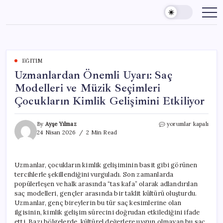
Skip
to
content
EĞITIM
Uzmanlardan Önemli Uyarı: Saç
Modelleri ve Müzik Seçimleri
Çocukların Kimlik Gelişimini Etkiliyor
Uzmanlardan
By
Ayşe Yılmaz
yorumlar kapalı
Önemli
24 Nisan 2026
2 Min Read
Uyarı:
Saç
Modelleri
Uzmanlar, çocukların kimlik gelişiminin basit gibi görünen
ve
tercihlerle şekillendiğini vurguladı. Son zamanlarda
Müzik
Seçimleri
popülerleşen ve halk arasında “tas kafa” olarak adlandırılan
Çocukların
saç modelleri, gençler arasında bir taklit kültürü oluşturdu.
Kimlik
Uzmanlar, genç bireylerin bu tür saç kesimlerine olan
Gelişimini
ilgisinin, kimlik gelişim sürecini doğrudan etkilediğini ifade
Etkiliyor
etti. Bazı bölgelerde, kültürel değerlere uygun olmayan bu saç