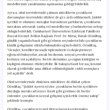
için
modellerinin yasaklanma aşamasına geldiği bildirildi.
Ayrıca, okul servislerinde çalınan müziklerin çocukların
davranışları üzerindeki etkileri de göz ardı edilmemeli. Şiddet
içerikli ve olumsuz mesajlar barındıran şarkıların, çocukların
merakını artırarak yanlış rol modellerine yönelmelerine sebep
olduğu belirtildi. Cumhuriyet Üniversitesi Edebiyat Fakültesi
Sosyal Hizmet Bölüm Başkanı Prof. Dr. Miraç Burak Gönültaş,
günlük yaşamda basit gibi görünen seçimlerin bile çocukların
kimlik gelişimine etkida bulunabileceğini belirtti. Gönültaş,
“Gençler, kendilerini suçlu tiplemelerle özdeşleştirmeyi
eğlenceli buluyorlar, ancak bu durum, sosyal çevrelerinde
korkuya yol açabiliyor. Bu tür durumlar, çocuğun kimliğini ve
kişiliğini olumsuz etkileyebilir. İlk bakışta basit bir saç kesimi
olarak görülebilir ama dikkat edilmediğinde ciddi sonuçlara
yol açabilir” dedi.
Okul servislerinde dinlenen müziklere de dikkat çeken
Gönültaş, “Şiddet içeren sözler, çocukların bu tür içeriklere
duyduğu merakı artırıyor. Basit gibi görünse de bu tür
önlemler, çocukların sosyal gelişimi için kritik öneme sahip”
şeklinde konuştu.
Gönültaş, çocukların temel ihtiyaçlarını karşılamakta