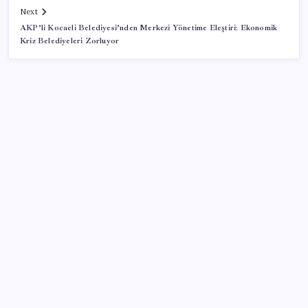
Next
AKP’li Kocaeli Belediyesi’nden Merkezi Yönetime Eleştiri: Ekonomik
Kriz Belediyeleri Zorluyor
SON YAZILAR
‘Çerçeve yasa’yı imzalamamış, paylaşımı dikkat
çekmişti: MHP’den ‘İzzet Ulvi Yönter’ açıklaması
Türk şirketinden Avrupa’ya kritik yatırım: Yeni şirket
resmen kuruldu
Dikenli incir hasadı başladı