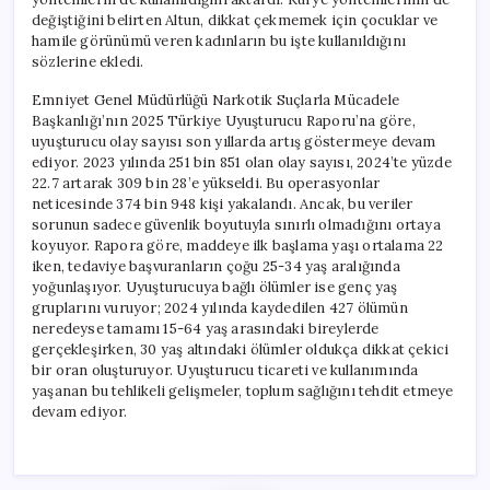
değiştiğini belirten Altun, dikkat çekmemek için çocuklar ve
hamile görünümü veren kadınların bu işte kullanıldığını
sözlerine ekledi.
Emniyet Genel Müdürlüğü Narkotik Suçlarla Mücadele
Başkanlığı’nın 2025 Türkiye Uyuşturucu Raporu’na göre,
uyuşturucu olay sayısı son yıllarda artış göstermeye devam
ediyor. 2023 yılında 251 bin 851 olan olay sayısı, 2024’te yüzde
22.7 artarak 309 bin 28’e yükseldi. Bu operasyonlar
neticesinde 374 bin 948 kişi yakalandı. Ancak, bu veriler
sorunun sadece güvenlik boyutuyla sınırlı olmadığını ortaya
koyuyor. Rapora göre, maddeye ilk başlama yaşı ortalama 22
iken, tedaviye başvuranların çoğu 25-34 yaş aralığında
yoğunlaşıyor. Uyuşturucuya bağlı ölümler ise genç yaş
gruplarını vuruyor; 2024 yılında kaydedilen 427 ölümün
neredeyse tamamı 15-64 yaş arasındaki bireylerde
gerçekleşirken, 30 yaş altındaki ölümler oldukça dikkat çekici
bir oran oluşturuyor. Uyuşturucu ticareti ve kullanımında
yaşanan bu tehlikeli gelişmeler, toplum sağlığını tehdit etmeye
devam ediyor.