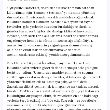
Uyuşturucu satıcıları, doğrudan fiziksel temasın ortadan
kaldırılması için “temassız teslimat” yöntemine yönelmiş
durumdalar. Bu sistemde, yasaklı maddeler yoğun olarak
kullanılan kamusal alanların, özellikle akaryakıt istasyonu
tuvaletleri gibi yerlerde önceden bırakıldığı ve alıcılara
gönderilen adres bilgileri ile alındığı iddia edilmektedir.
Böylece, hem satıcılarla alıcılar arasındaki doğrudan temas
engelleniyor hem de iz sürmenin zorlaştığı düşünülüyor.
Ancak, bu tür yöntemlerin yaygınlaşması kamu güvenliği
açısından ciddi riskler oluşturmakta ve denetim
mekanizmalarının etkinliği yeniden sorgulanmaktadır.
Emekli narkotik polisi İsa Altun, uyuşturucu ticaretinde
kullanılan yöntemlerin giderek daha karmaşık hale geldiğini
belirtiyor. Altun, “Uyuşturucu madde temin etme suçuna
verilen ağır cezalar nedeniyle tacirler, akla hayale gelmeyecek
yöntemlerle kullanıcılara ulaşmaya çalışıyorlar” dedi.
Satıcıların dikkat çekmemek için eğlence mekanları, metruk
binalar, AVM’ler ve akaryakıt istasyonları gibi çeşitli alanları
kullandığını vurgulayan Altun, ebeveynlerin en son bakacağı
yerlerin tercih edildiğini ifade etti. Su geçirmez poşetlerle
saklama ve ev içindeki objelerin içine gizleme gibi
yöntemlerin de kullanıldığını aktardı. Kurye yöntemlerinin de