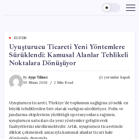
Skip
to
content
EĞITIM
Uyuşturucu Ticareti Yeni Yöntemlere
Sürüklendi: Kamusal Alanlar Tehlikeli
Noktalara Dönüşüyor
Uyuşturucu
By
Ayşe Yılmaz
yorumlar kapalı
Ticareti
30 Nisan 2026
2 Min Read
Yeni
Yöntemlere
Sürüklendi:
Uyuşturucu ticareti, Türkiye’de toplumun sağlığına yönelik en
Kamusal
büyük tehditlerden biri olarak varlığını sürdürüyor. Polis ve
Alanlar
Tehlikeli
jandarma ekiplerinin yürüttüğü operasyonlara rağmen,
Noktalara
uyuşturucu satıcıları da yeni yöntemler geliştirerek
Dönüşüyor
faaliyetlerini sürdürmektedir. Artık, uyuşturucu ticaretinde
için
dikkat çekmemek amacıyla kamusal alanlar ticari hale
dönüşmüş durumda.