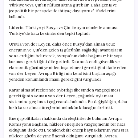
Türkiye veya Çin’in nüfuzu altına girebilir. Daha geniş ve
jeopolitik bir perspektife ihtiyaç duyuyoruz.” ifadelerini
kullandı.
Liderin, Türkiye’yi Rusya ve Çin ile aynı cümlede anması,
Türkiye’de bazı kesimlerden tepki topladı.
Ursula von der Leyen, daha önce Rusya’dan alınan ucuz
enerjinin ve Çin’den gelen iş gücünün sağladığı avantajların
sona erdiğini belirterek, Avrupa’nın daha bağımsız bir yapı
kurması gerektiğini dile getirdi. Kıtanın kendi güvenlik ve
ekonomik gücünü yeniden inşa etmesi gerektiğini ifade eden
von der Leyen, Avrupa Birliği’nin kendisini baştan aşağı
yeniden konumlandırması gerektiğini vurguladı.
Karar alma süreçlerinde oybirliği ilkesinden vazgeçilmesi
gerektiğini savunan von der Leyen, çoğunluk oylaması
sistemine geçilmesi çağrısında bulundu. Bu değişikliğin, daha
hızlı karar alma süreçlerini mümkün kılacağını belirtti.
Enerji politikaları hakkında da eleştirilerde bulunan Avrupa
Komisyonu Başkanı, nükleer enerjiden vazgeçmenin bir hata
olduğunu ifade etti. Yenilenebilir enerji kaynaklarının yanı sıra
nükleer gücün de yine önemli olduğunu vurguladı. Ayrıca,