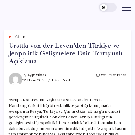
Skip
to
content
EĞITIM
Ursula von der Leyen’den Türkiye ve
Jeopolitik Gelişmelere Dair Tartışmalı
Açıklama
Ursula
By
Ayşe Yılmaz
yorumlar kapalı
von
22 Nisan 2026
1 Min Read
der
Leyen’den
Türkiye
Avrupa Komisyonu Başkanı Ursula von der Leyen,
ve
Hamburg’da katıldığı bir etkinlikte yaptığı konuşmada,
Jeopolitik
Gelişmelere
Avrupa’nın Rusya, Türkiye ve Çin’in etkisi altına girmemesi
Dair
gerektiğini vurguladı. Von der Leyen, Avrupa Birliği’nin
Tartışmalı
genişlemesini “jeopolitik bir zorunluluk” olarak tanımlarken,
Açıklama
daha büyük düşünmenin önemine dikkat çekti. “Avrupa kıtasını
için
tamamlamak zorundayız, aksi takdirde bu topraklar Rusya,