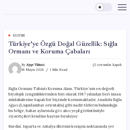
Skip
to
content
EĞITIM
Türkiye’ye Özgü Doğal Güzellik: Sığla
Ormanı ve Koruma Çabaları
Türkiye’ye
By
Ayşe Yılmaz
yorumlar kapalı
Özgü
18 Mayıs 2026
1 Min Read
Doğal
Güzellik:
Sığla
Sığla Ormanı Tabiatı Koruma Alanı, Türkiye’nin en değerli
Ormanı
biyolojik zenginliklerinden biri olarak 1987 yılından beri insan
ve
Koruma
müdahalesine kapalı bir biçimde korunmaktadır. Anadolu Sığla
Çabaları
Ağacı (Liquidambar orientalis) gibi nadir türlerin bulunduğu
için
bu bölge, bahar aylarında göz alıcı yeşil görüntüsüyle
ziyaretçileri kendine hayran bırakıyor.
Burdur, Isparta ve Antalya illerinin kesişim noktasında yer