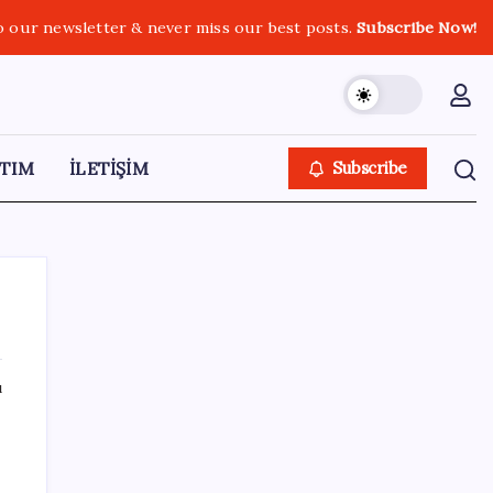
o our newsletter & never miss our best posts.
Subscribe Now!
TIM
İLETİŞİM
Subscribe
ı
SON YAZILAR
Microsoft Edge’den Reklam
Engelleyicilerine Engel: İşte Detaylar