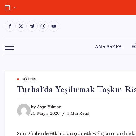
Skip
-
to
content
https://www.facebook.com/
https://twitter.com/
https://t.me/
https://www.instagram.com/
https://youtube.com/
ANA SAYFA
E
EĞITIM
Turhal’da Yeşilırmak Taşkın Ri
By
Ayşe Yılmaz
20 Mayıs 2026
1 Min Read
Son günlerde etkili olan şiddetli yağışların ardınd