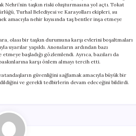
Önlemler
ak Nehri’nin taşkın riski oluşturmasına yol açtı. Tokat
Alındı
dürlüğü, Turhal Belediyesi ve Karayolları ekipleri, su
için
mek amacıyla nehir kıyısında taş bentler inşa etmeye
ra, olası bir taşkın durumuna karşı evlerini boşaltmaları
ıyla uyarılar yapıldı. Anonsların ardından bazı
ye etmeye başladığı gözlemlendi. Ayrıca, bazıları da
baskınlarına karşı önlem almayı tercih etti.
 vatandaşların güvenliğini sağlamak amacıyla büyük bir
ildiğini ve gerekli tedbirlerin devam edeceğini bildirdi.