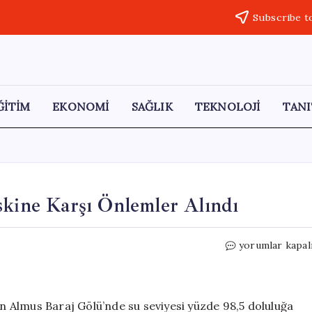
Subscribe t
ĞİTİM
EKONOMİ
SAĞLIK
TEKNOLOJİ
TANI
skine Karşı Önlemler Alındı
Turhal’da
yorumlar kapal
Yeşilırmak
Taşkın
Riskine
Karşı
an Almus Baraj Gölü’nde su seviyesi yüzde 98,5 doluluğa