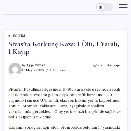
Skip
to
content
EĞITIM
Sivas’ta Korkunç Kaza: 1 Ölü, 1 Yaralı,
1 Kayıp
Sivas’ta
By
Ayşe Yılmaz
yorumlar kapalı
Korkunç
17 Mayıs 2026
1 Min Read
Kaza:
1
Ölü,
Sivas’ın Koyulhisar ilçesinde, D-100 kara yolu üzerinde sabah
1
saatlerinde meydana gelen trajik bir trafik kazasında, 20
Yaralı,
1
yaşındaki sürücü U.Y.’nin direksiyon hakimiyetini kaybetmesi
Kayıp
sonucu otomobil takla attı. Kaza, Aşağıkale Mahallesi
için
yakınlarında gerçekleşti. Olay yerine hızlı bir şekilde sağlık ve
polis ekipleri sevk edildi.
Kazanın sonuçları ağır oldu; otomobilde bulunan 17 yaşındaki