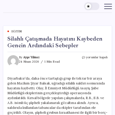
Skip
to
content
EĞITIM
Silahlı Çatışmada Hayatını Kaybeden
Gencin Ardındaki Sebepler
Silahlı
By
Ayşe Yılmaz
yorumlar kapalı
Çatışmada
24 Nisan 2026
1 Min Read
Hayatını
Kaybeden
Gencin
Diyarbakır’da, daha önce tartıştığı grup ile tekrar bir araya
Ardındaki
gelen Mazlum Şiyar Balsak, uğradığı silahlı saldırı sonucunda
Sebepler
için
hayatını kaybetti. Olay, İl Emniyet Müdürlüğü Asayiş Şube
Müdürlüğü ekiplerinin gerçekleştirdiği operasyonda
aydınlatıldı. Kırsal bölgede yapılan çalışmalarda, R.B., S.B. ve
A.B. isimli üç şüpheli yakalanarak gözaltına alındı. Ayrıca,
saldırıda kullanılan tabancalar da ekipler tarafından ele
geçirildi. Olayın, şüpheli grubun kıraathanesi ile ilgili bir borç-