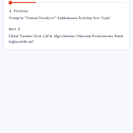
Previous
Trump’ın “Zaman Daralıyor” Açıklamasına İran’dan Sert Tepki
Next
Dijital Tarımın Gücü: Çin’in Algoritmaları Dünyanın Beslenmesine Katkı
Sağlayabilir mi?
SON YAZILAR
Türk şirketinden Avrupa’ya kritik yatırım: Yeni şirket
resmen kuruldu