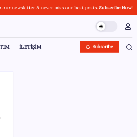
o our newsletter & never miss our best posts.
Subscribe Now!
TIM
İLETİŞİM
Subscribe
SON YAZILAR
ı
Microsoft Edge’den Reklam
Engelleyicilerine Engel: İşte Detaylar