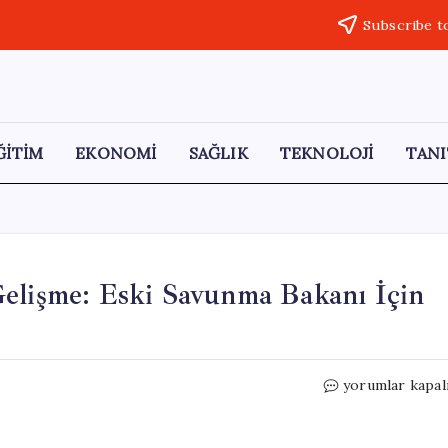
Subscribe t
ĞİTİM
EKONOMİ
SAĞLIK
TEKNOLOJİ
TANI
Gelişme: Eski Savunma Bakanı İçin
Rusya’dan
yorumlar kapal
Londra’ya
Şaşırtan
Gelişme: