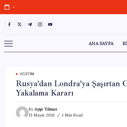
Skip
-
to
content
https://www.facebook.com/
https://twitter.com/
https://t.me/
https://www.instagram.com/
https://youtube.com/
ANA SAYFA
E
EĞITIM
Rusya’dan Londra’ya Şaşırtan 
Yakalama Kararı
By
Ayşe Yılmaz
13 Mayıs 2026
1 Min Read