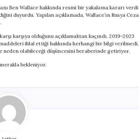
Eski
akanı Ben Wallace hakkında resmi bir yakalama kararı verdi
Savunma
ildiğini duyurdu. Yapılan açıklamada, Wallace’ın Rusya Ceza
Bakanı
.
İçin
Yakalama
a karşı karşıya olduğunu açıklamaktan kaçındı. 2019-2023
Kararı
addeleri ihlal ettiği hakkında herhangi bir bilgi verilmedi.
için
iğe neden olabileceği düşüncesini beraberinde getiriyor.
 merakla bekleniyor.
Author