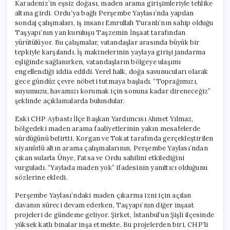
Karadeniz’in eşsiz doğası, maden arama girişimleriyle tehlike
altına girdi. Ordu’ya bağlı Perşembe Yaylası’nda yapılan
sondaj çalışmaları, iş insanı Emrullah Turanlı’nın sahip olduğu
Taşyapı’nın yan kuruluşu Taşzemin İnşaat tarafından
yürütülüyor. Bu çalışmalar, vatandaşlar arasında büyük bir
tepkiyle karşılandı. İş makinelerinin yaylaya girişi jandarma
eşliğinde sağlanırken, vatandaşların bölgeye ulaşımı
engellendiği iddia edildi. Yerel halk, doğa savunucuları olarak
gece gündüz çevre nöbeti tutmaya başladı. “Toprağımızı,
suyumuzu, havamızı korumak için sonuna kadar direneceğiz”
şeklinde açıklamalarda bulundular.
Eski CHP Aybastı İlçe Başkan Yardımcısı Ahmet Yılmaz,
bölgedeki maden arama faaliyetlerinin yakın mesafelerde
sürdüğünü belirtti. Korgan ve Tokat tarafında gerçekleştirilen
siyanürlü altın arama çalışmalarının, Perşembe Yaylası’ndan
çıkan sularla Ünye, Fatsa ve Ordu sahilini etkilediğini
vurguladı. “Yaylada maden yok” ifadesinin yanıltıcı olduğunu
sözlerine ekledi.
Perşembe Yaylası’ndaki maden çıkarma izni için açılan
davanın süreci devam ederken, Taşyapı’nın diğer inşaat
projeleri de gündeme geliyor. Şirket, İstanbul’un Şişli ilçesinde
yüksek katlı binalar inşa etmekte. Bu projelerden biri, CHP’li