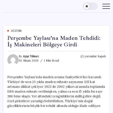
Skip
to
content
EĞITIM
Perşembe Yaylası’na Maden Tehdidi:
İş Makineleri Bölgeye Girdi
Perşembe
By
Ayşe Yılmaz
yorumlar kapalı
Yaylası’na
30 Nisan 2026
1 Min Read
Maden
Tehdidi:
İş
Perşembe Yaylası’nda maden arama faaliyetleri hız kazandı.
Makineleri
Türkiye’de son 23 yılda maden ruhsatı sayısının 325 kat
Bölgeye
Girdi
artması dikkat çekiyor. 1923 ile 2002 yılları arasında toplamda
için
1186 maden ruhsatı verilmişken, yalnızca son 15 yılda bu sayı
386 bine ulaştı. Yer altındaki zenginliklerin milli gelire değil,
özel şirketlere yaradığı belirtilirken, Türkiye’nin doğal
güzelliklerinin büyük bir tehdit altında olduğu ifade ediliyor.