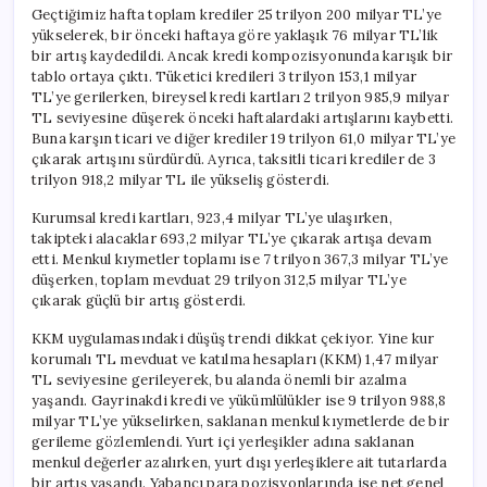
Geçtiğimiz hafta toplam krediler 25 trilyon 200 milyar TL’ye
yükselerek, bir önceki haftaya göre yaklaşık 76 milyar TL’lik
bir artış kaydedildi. Ancak kredi kompozisyonunda karışık bir
tablo ortaya çıktı. Tüketici kredileri 3 trilyon 153,1 milyar
TL’ye gerilerken, bireysel kredi kartları 2 trilyon 985,9 milyar
TL seviyesine düşerek önceki haftalardaki artışlarını kaybetti.
Buna karşın ticari ve diğer krediler 19 trilyon 61,0 milyar TL’ye
çıkarak artışını sürdürdü. Ayrıca, taksitli ticari krediler de 3
trilyon 918,2 milyar TL ile yükseliş gösterdi.
Kurumsal kredi kartları, 923,4 milyar TL’ye ulaşırken,
takipteki alacaklar 693,2 milyar TL’ye çıkarak artışa devam
etti. Menkul kıymetler toplamı ise 7 trilyon 367,3 milyar TL’ye
düşerken, toplam mevduat 29 trilyon 312,5 milyar TL’ye
çıkarak güçlü bir artış gösterdi.
KKM uygulamasındaki düşüş trendi dikkat çekiyor. Yine kur
korumalı TL mevduat ve katılma hesapları (KKM) 1,47 milyar
TL seviyesine gerileyerek, bu alanda önemli bir azalma
yaşandı. Gayrinakdi kredi ve yükümlülükler ise 9 trilyon 988,8
milyar TL’ye yükselirken, saklanan menkul kıymetlerde de bir
gerileme gözlemlendi. Yurt içi yerleşikler adına saklanan
menkul değerler azalırken, yurt dışı yerleşiklere ait tutarlarda
bir artış yaşandı. Yabancı para pozisyonlarında ise net genel