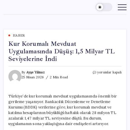
Skip
to
content
HABER
Kur Korumalı Mevduat
Uygulamasında Düşüş: 1,5 Milyar TL
Seviyelerine İndi
Kur
By
Ayşe Yılmaz
yorumlar kapalı
Korumalı
25 Nisan 2026
2 Min Read
Mevduat
Uygulamasında
Düşüş:
Türkiye’de kur korumalı mevduat uygulamasında önemli bir
1,5
gerileme yaşanıyor. Bankacılık Düzenleme ve Denetleme
Milyar
TL
Kurumu (BDDK) verilerine göre, kur korumalı mevduat ve
Seviyelerine
katılma hesaplarının büyüklüğü haftalık olarak 28 milyon TL
İndi
azalarak 1,47 milyar TL seviyesine düştü. Bu durum,
için
uygulamanın sona yaklaştığına dair endişeleri artırıyor.