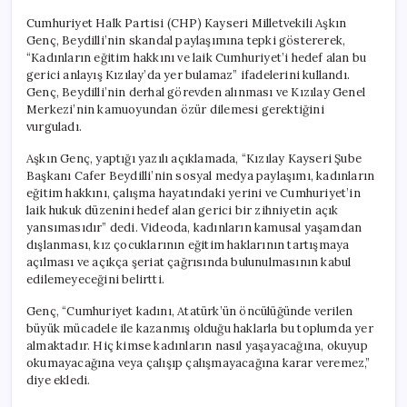
Cumhuriyet Halk Partisi (CHP) Kayseri Milletvekili Aşkın
Genç, Beydilli’nin skandal paylaşımına tepki göstererek,
“Kadınların eğitim hakkını ve laik Cumhuriyet’i hedef alan bu
gerici anlayış Kızılay’da yer bulamaz” ifadelerini kullandı.
Genç, Beydilli’nin derhal görevden alınması ve Kızılay Genel
Merkezi’nin kamuoyundan özür dilemesi gerektiğini
vurguladı.
Aşkın Genç, yaptığı yazılı açıklamada, “Kızılay Kayseri Şube
Başkanı Cafer Beydilli’nin sosyal medya paylaşımı, kadınların
eğitim hakkını, çalışma hayatındaki yerini ve Cumhuriyet’in
laik hukuk düzenini hedef alan gerici bir zihniyetin açık
yansımasıdır” dedi. Videoda, kadınların kamusal yaşamdan
dışlanması, kız çocuklarının eğitim haklarının tartışmaya
açılması ve açıkça şeriat çağrısında bulunulmasının kabul
edilemeyeceğini belirtti.
Genç, “Cumhuriyet kadını, Atatürk’ün öncülüğünde verilen
büyük mücadele ile kazanmış olduğu haklarla bu toplumda yer
almaktadır. Hiç kimse kadınların nasıl yaşayacağına, okuyup
okumayacağına veya çalışıp çalışmayacağına karar veremez,”
diye ekledi.