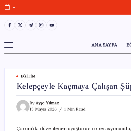
Skip
-
to
content
https://www.facebook.com/
https://twitter.com/
https://t.me/
https://www.instagram.com/
https://youtube.com/
ANA SAYFA
E
EĞITIM
Kelepçeyle Kaçmaya Çalışan Şüp
By
Ayşe Yılmaz
15 Mayıs 2026
1 Min Read
Çorum’da düzenlenen uyuşturucu operasyonunda, gö