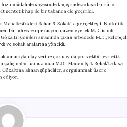
Sürede
n hızlı müdahale sayesinde kaçış sadece kısa bir süre
Yakalandı
 sentetik hap ile bir tabanca ele geçirildi.
için
r Mahallesi’ndeki Bahar 6. Sokak’ta gerçekleşti. Narkotik
enen bir adreste operasyon düzenleyerek M.D. isimli
ı. Gözaltı işlemleri sırasında çıkan arbedede M.D., kelepçel
ı ve sokak aralarına yöneldi.
ak amacıyla olay yerine çok sayıda polis ekibi sevk etti.
a çalışmaları sonucunda M.D., Maden İş 4. Sokak’ta kısa
ı. Gözaltına alınan şüpheliler, sorgulanmak üzere
m ediyor.