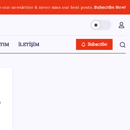
o our newsletter & never miss our best posts.
Subscribe Now!
TIM
İLETİŞİM
Subscribe
ı
SON YAZILAR
Türkiye, Suudi Arabistan ve Pakistan üçlü
savunma anlaşması imzaladı