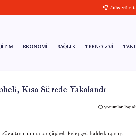
Subscribe t
ĞİTİM
EKONOMİ
SAĞLIK
TEKNOLOJİ
TANI
heli, Kısa Sürede Yakalandı
Kelepçeyle
yorumlar kapal
Kaçmaya
Çalışan
Şüpheli,
Kısa
zaltına alınan bir şüpheli, kelepçeli halde kaçmayı