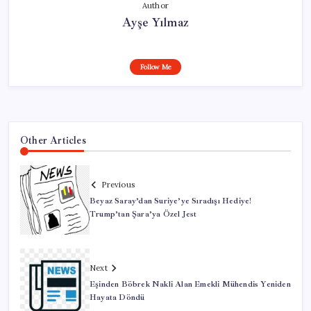
Author
Ayşe Yılmaz
Follow Me
Other Articles
Previous
Beyaz Saray’dan Suriye’ye Sıradışı Hediye!
Trump’tan Şara’ya Özel Jest
Next
Eşinden Böbrek Nakli Alan Emekli Mühendis Yeniden
Hayata Döndü