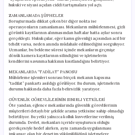
hukuki ve siyasi açıdan ciddi tartışmalara yol açtı.
ZAMANLAMADA ŞÜPHELER
Soruşturmada dikkat çeken bir diğer nokta ise
operasyonların zamanlaması. Mekanların mühürlenmesi, gizli
görüntü kayıtlarının alınmasından haftalar hatta aylar sonra
gerçekleşti. Hukukçular, eğer kamu güvenliği açısından acil bir
tehdit varsa, neden anında müdahale edilmediğini sorguluyor.
Uzmanlar, bu bekleme süresi içinde mekanların geçmişe
dönük kamera kayıtlarının silindiğini ve işletmelerin
kendilerini savunma hakkının kısıtlandığını belirtiyor.
MEKANLARDA “TADİLAT” PANOSU
Mühürleme işlemleri sonrası birçok mekanın kapısına
“tadilat” pankartı asıldığı görülüyor. Bu durum, işletmelerin
durumu hakkında daha fazla belirsizlik yaratıyor.
GÜVENLİK GÖREVLİLERİNİN SINIRLI YETKİLERİ
Öte yandan, eğlence mekanlarında güvenlik görevlilerinin
müşterileri detaylı bir şekilde arama yetkisine sahip olmadığı
belirtiliyor. Bu yetki yalnızca kolluk kuvvetlerine verilmiş
durumda. Devlet, mekanları içeride uyuşturucu olduğu
gerekçesiyle hedef alırken, aynı zamanda uygulanması
imkansız olan bir denetim yükümlülüğünü işletmelere