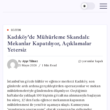
Skip
to
content
EĞITIM
Kadıköy’de Mühürleme Skandalı:
Mekanlar Kapatılıyor, Açıklamalar
Yetersiz
Kadıköy’de
By
Ayşe Yılmaz
yorumlar kapalı
Mühürleme
21 Mayıs 2026
1 Min Read
Skandalı:
Mekanlar
Kapatılıyor,
İstanbul’un gözde kültür ve eğlence merkezi Kadıköy, son
Açıklamalar
günlerde ardı ardına gerçekleştirilen operasyonlar ve mekan
Yetersiz
için
mühürlemeleriyle gündemden düşmüyor. Geçtiğimiz
haftalarda yaklaşık 100 kişinin gözaltına alınmasıyla başlayan
bu süreç, 12’den fazla eğlence mekanının kapısının
mühürlenmesi ile yeni bir aşamaya ulaştı. Kamuoyuna
“uyuşturucu operasyonu” olarak yansıyan bu gelişmeler,