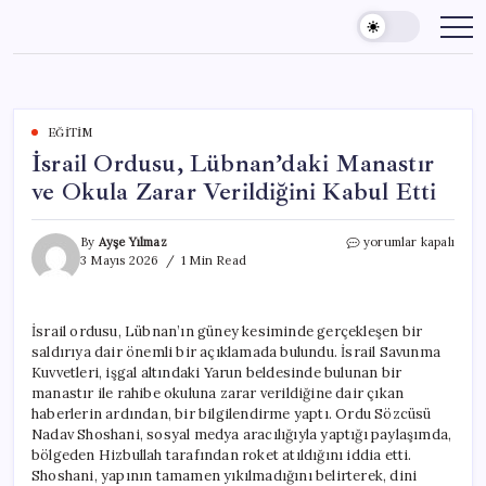
Skip
to
content
EĞITIM
İsrail Ordusu, Lübnan’daki Manastır
ve Okula Zarar Verildiğini Kabul Etti
İsrail
By
Ayşe Yılmaz
yorumlar kapalı
Ordusu,
3 Mayıs 2026
1 Min Read
Lübnan’daki
Manastır
ve
İsrail ordusu, Lübnan’ın güney kesiminde gerçekleşen bir
Okula
saldırıya dair önemli bir açıklamada bulundu. İsrail Savunma
Zarar
Verildiğini
Kuvvetleri, işgal altındaki Yarun beldesinde bulunan bir
Kabul
manastır ile rahibe okuluna zarar verildiğine dair çıkan
Etti
haberlerin ardından, bir bilgilendirme yaptı. Ordu Sözcüsü
için
Nadav Shoshani, sosyal medya aracılığıyla yaptığı paylaşımda,
bölgeden Hizbullah tarafından roket atıldığını iddia etti.
Shoshani, yapının tamamen yıkılmadığını belirterek, dini