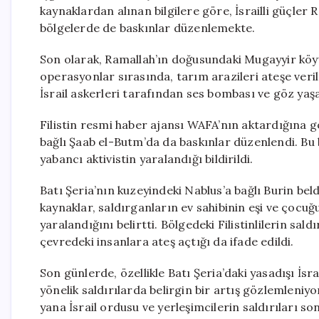
kaynaklardan alınan bilgilere göre, İsrailli güçler 
bölgelerde de baskınlar düzenlemekte.
Son olarak, Ramallah’ın doğusundaki Mugayyir köyü 
operasyonlar sırasında, tarım arazileri ateşe veril
İsrail askerleri tarafından ses bombası ve göz yaşa
Filistin resmi haber ajansı WAFA’nın aktardığına g
bağlı Şaab el-Butm’da da baskınlar düzenlendi. Bu bas
yabancı aktivistin yaralandığı bildirildi.
Batı Şeria’nın kuzeyindeki Nablus’a bağlı Burin beld
kaynaklar, saldırganların ev sahibinin eşi ve çocuğu
yaralandığını belirtti. Bölgedeki Filistinlilerin sal
çevredeki insanlara ateş açtığı da ifade edildi.
Son günlerde, özellikle Batı Şeria’daki yasadışı İsr
yönelik saldırılarda belirgin bir artış gözlemleniy
yana İsrail ordusu ve yerleşimcilerin saldırıları son