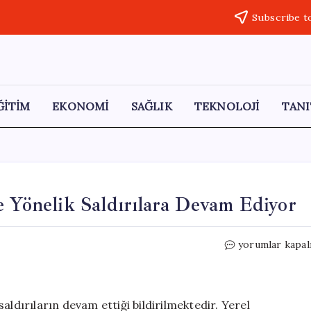
Subscribe t
ĞİTİM
EKONOMİ
SAĞLIK
TEKNOLOJİ
TANI
ere Yönelik Saldırılara Devam Ediyor
İsrail,
yorumlar kapal
Batı
Şeria’da
Filistinlilere
Yönelik
 saldırıların devam ettiği bildirilmektedir. Yerel