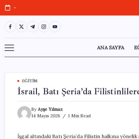
Skip
-
to
content
https://www.facebook.com/
https://twitter.com/
https://t.me/
https://www.instagram.com/
https://youtube.com/
ANA SAYFA
E
EĞITIM
İsrail, Batı Şeria’da Filistinlil
By
Ayşe Yılmaz
14 Mayıs 2026
1 Min Read
İşgal altındaki Batı Şeria’da Filistin halkına yönelik