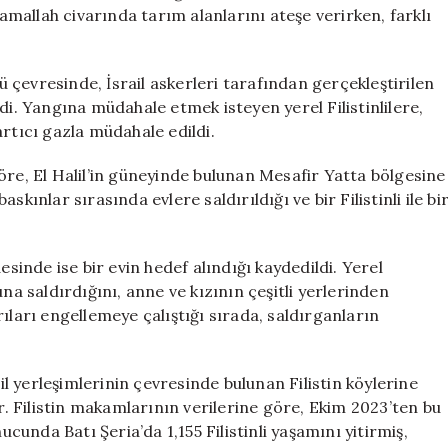
Saldırılara
Ramallah civarında tarım alanlarını ateşe verirken, farklı
Devam
Ediyor
için
çevresinde, İsrail askerleri tarafından gerçekleştirilen
di. Yangına müdahale etmek isteyen yerel Filistinlilere,
rtıcı gazla müdahale edildi.
öre, El Halil’in güneyinde bulunan Mesafir Yatta bölgesine
kınlar sırasında evlere saldırıldığı ve bir Filistinli ile bi
esinde ise bir evin hedef alındığı kaydedildi. Yerel
na saldırdığını, anne ve kızının çeşitli yerlerinden
dırıları engellemeye çalıştığı sırada, saldırganların
ail yerleşimlerinin çevresinde bulunan Filistin köylerine
or. Filistin makamlarının verilerine göre, Ekim 2023’ten bu
ucunda Batı Şeria’da 1,155 Filistinli yaşamını yitirmiş,