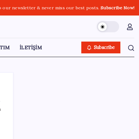
o our newsletter & never miss our best posts.
Subscribe Now!
TIM
İLETİŞİM
Subscribe
ı
SON YAZILAR
Türk şirketinden Avrupa’ya kritik yatırım:
Yeni şirket resmen kuruldu