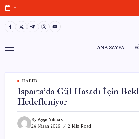
Skip
-
to
content
https://www.facebook.com/
https://twitter.com/
https://t.me/
https://www.instagram.com/
https://youtube.com/
ANA SAYFA
E
HABER
Isparta’da Gül Hasadı İçin Bekl
Hedefleniyor
By
Ayşe Yılmaz
24 Nisan 2026
2 Min Read