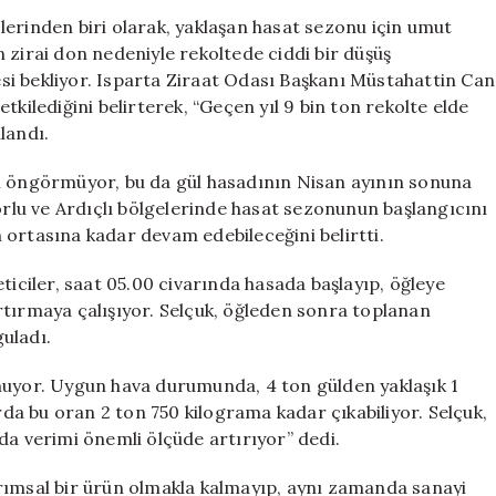
Beklentiler
lerinden biri olarak, yaklaşan hasat sezonu için umut
Arttı:
 zirai don nedeniyle rekoltede ciddi bir düşüş
13
tesi bekliyor. Isparta Ziraat Odası Başkanı Müstahattin Can
Bin
tkilediğini belirterek, “Geçen yıl 9 bin ton rekolte elde
Ton
llandı.
Rekolte
Hedefleniyor
ki öngörmüyor, bu da gül hasadının Nisan ayının sonuna
için
borlu ve Ardıçlı bölgelerinde hasat sezonunun başlangıcını
 ortasına kadar devam edebileceğini belirtti.
ticiler, saat 05.00 civarında hasada başlayıp, öğleye
rtırmaya çalışıyor. Selçuk, öğleden sonra toplanan
uladı.
 oynuyor. Uygun hava durumunda, 4 ton gülden yaklaşık 1
arda bu oran 2 ton 750 kilograma kadar çıkabiliyor. Selçuk,
da verimi önemli ölçüde artırıyor” dedi.
rımsal bir ürün olmakla kalmayıp, aynı zamanda sanayi