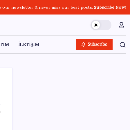
o our newsletter & never miss our best posts.
Subscribe Now!
TIM
İLETİŞİM
Subscribe
SON YAZILAR
ı
Türk şirketinden Avrupa’ya kritik yatırım:
Yeni şirket resmen kuruldu