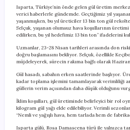
Isparta, Türkiye’nin önde gelen gül üretim merkez
verici haberlerle gündemde. Geçtiğimiz yıl yaşanan
yaşanmışken, bu yıl üreticiler 13 bin ton gül rekol
Selçuk, yaşanan olumsuz hava koşullarının üretimi e
edilirken, bu yıl hedefimiz 13 bin ton” ifadelerini ku
Uzmanlar, 23-28 Nisan tarihleri arasında don ris
doğru başlamasını bekliyor. Selçuk, özellikle Keçi
müjdeleyerek, sürecin rakıma bağlı olarak Haziran
Gül hasadı, sabahın erken saatlerinde başlıyor. Üre
kadar toplama işlemini tamamlayarak verimliliği a
güllerin verim açısından daha düşük olduğunu vurg
İklim koşulları, gül üretiminde belirleyici bir rol
kilogram gül yağı elde edilebiliyor. Verimli sezonl
“Nemli ve yağışlı hava, hem tarlada hem de fabrika
Isparta gülü, Rosa Damascena türü ile yalnızca ta