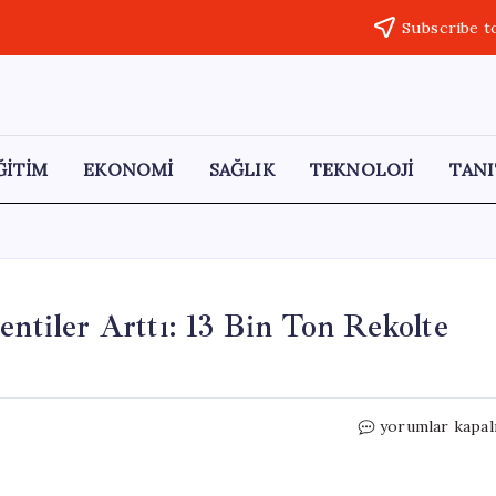
Subscribe t
ĞİTİM
EKONOMİ
SAĞLIK
TEKNOLOJİ
TANI
entiler Arttı: 13 Bin Ton Rekolte
Isparta’da
yorumlar kapal
Gül
Hasadı
İçin