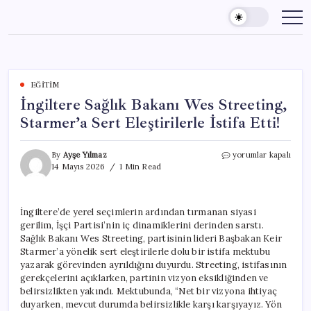
Skip
to
content
EĞITIM
İngiltere Sağlık Bakanı Wes Streeting,
Starmer’a Sert Eleştirilerle İstifa Etti!
İngiltere
By
Ayşe Yılmaz
yorumlar kapalı
Sağlık
14 Mayıs 2026
1 Min Read
Bakanı
Wes
Streeting,
İngiltere’de yerel seçimlerin ardından tırmanan siyasi
Starmer’a
gerilim, İşçi Partisi’nin iç dinamiklerini derinden sarstı.
Sert
Eleştirilerle
Sağlık Bakanı Wes Streeting, partisinin lideri Başbakan Keir
İstifa
Starmer’a yönelik sert eleştirilerle dolu bir istifa mektubu
Etti!
yazarak görevinden ayrıldığını duyurdu. Streeting, istifasının
için
gerekçelerini açıklarken, partinin vizyon eksikliğinden ve
belirsizlikten yakındı. Mektubunda, “Net bir vizyona ihtiyaç
duyarken, mevcut durumda belirsizlikle karşı karşıyayız. Yön