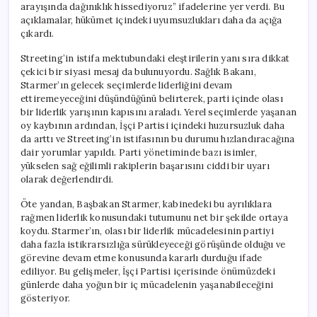
arayışında dağınıklık hissediyoruz” ifadelerine yer verdi. Bu
açıklamalar, hükümet içindeki uyumsuzlukları daha da açığa
çıkardı.
Streeting’in istifa mektubundaki eleştirilerin yanı sıra dikkat
çekici bir siyasi mesaj da bulunuyordu. Sağlık Bakanı,
Starmer’ın gelecek seçimlerde liderliğini devam
ettiremeyeceğini düşündüğünü belirterek, parti içinde olası
bir liderlik yarışının kapısını araladı. Yerel seçimlerde yaşanan
oy kaybının ardından, İşçi Partisi içindeki huzursuzluk daha
da arttı ve Streeting’in istifasının bu durumu hızlandıracağına
dair yorumlar yapıldı. Parti yönetiminde bazı isimler,
yükselen sağ eğilimli rakiplerin başarısını ciddi bir uyarı
olarak değerlendirdi.
Öte yandan, Başbakan Starmer, kabinedeki bu ayrılıklara
rağmen liderlik konusundaki tutumunu net bir şekilde ortaya
koydu. Starmer’ın, olası bir liderlik mücadelesinin partiyi
daha fazla istikrarsızlığa sürükleyeceği görüşünde olduğu ve
görevine devam etme konusunda kararlı durduğu ifade
ediliyor. Bu gelişmeler, İşçi Partisi içerisinde önümüzdeki
günlerde daha yoğun bir iç mücadelenin yaşanabileceğini
gösteriyor.