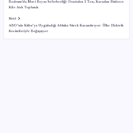
Bodrum’da Mavi Beyaz Seferberliği: Denizden 2 Ton, Karadan Binlerce
Kilo Atık Toplandı
Next
ABD’nin Küba’ya Uyguladığı Abluka Sürek Kazandırıyor: Ülke Elektrik
Kesintileriyle Boğuşuyor
SON YAZILAR
Microsoft Edge’den Reklam Engelleyicilerine Engel:
İşte Detaylar
Yargıtay’dan kritik karar: SGK emekliye faiz
ödeyecek!