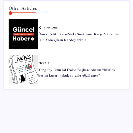
Other Articles
Previous
Ömer Çelik: Gazze’deki Soykırıma Karşı Mücadele
İçin Yola Çıkan Kardeşlerimiz
Next
Yargıtay Onursal Daire Başkanı Aktan: “Mutlak
butlan kararı hukuk yoluyla çözülemez”