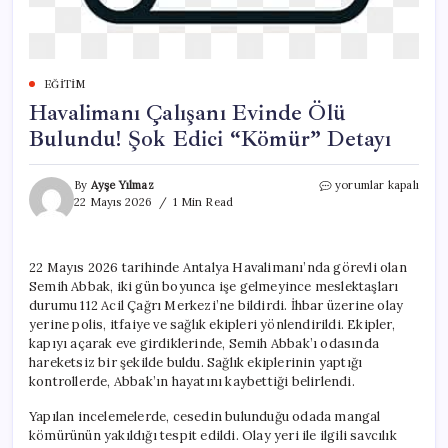
EĞITIM
Havalimanı Çalışanı Evinde Ölü
Bulundu! Şok Edici “Kömür” Detayı
Havalimanı
By
Ayşe Yılmaz
yorumlar kapalı
Çalışanı
22 Mayıs 2026
1 Min Read
Evinde
Ölü
Bulundu!
22 Mayıs 2026 tarihinde Antalya Havalimanı’nda görevli olan
Şok
Semih Abbak, iki gün boyunca işe gelmeyince meslektaşları
Edici
“Kömür”
durumu 112 Acil Çağrı Merkezi’ne bildirdi. İhbar üzerine olay
Detayı
yerine polis, itfaiye ve sağlık ekipleri yönlendirildi. Ekipler,
için
kapıyı açarak eve girdiklerinde, Semih Abbak’ı odasında
hareketsiz bir şekilde buldu. Sağlık ekiplerinin yaptığı
kontrollerde, Abbak’ın hayatını kaybettiği belirlendi.
Yapılan incelemelerde, cesedin bulunduğu odada mangal
kömürünün yakıldığı tespit edildi. Olay yeri ile ilgili savcılık