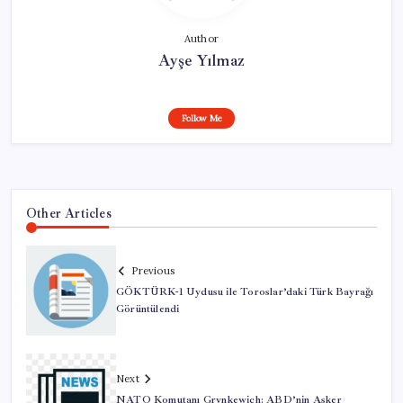
Author
Ayşe Yılmaz
Follow Me
Other Articles
Previous
GÖKTÜRK-1 Uydusu ile Toroslar’daki Türk Bayrağı
Görüntülendi
Next
NATO Komutanı Grynkewich: ABD’nin Asker