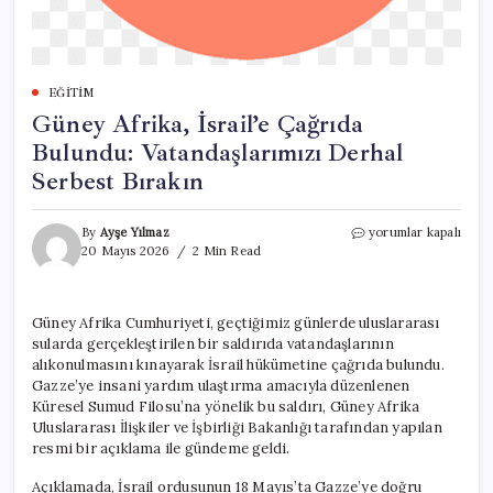
EĞITIM
Güney Afrika, İsrail’e Çağrıda
Bulundu: Vatandaşlarımızı Derhal
Serbest Bırakın
Güney
By
Ayşe Yılmaz
yorumlar kapalı
Afrika,
20 Mayıs 2026
2 Min Read
İsrail’e
Çağrıda
Bulundu:
Güney Afrika Cumhuriyeti, geçtiğimiz günlerde uluslararası
Vatandaşlarımızı
sularda gerçekleştirilen bir saldırıda vatandaşlarının
Derhal
Serbest
alıkonulmasını kınayarak İsrail hükümetine çağrıda bulundu.
Bırakın
Gazze’ye insani yardım ulaştırma amacıyla düzenlenen
için
Küresel Sumud Filosu’na yönelik bu saldırı, Güney Afrika
Uluslararası İlişkiler ve İşbirliği Bakanlığı tarafından yapılan
resmi bir açıklama ile gündeme geldi.
Açıklamada, İsrail ordusunun 18 Mayıs’ta Gazze’ye doğru