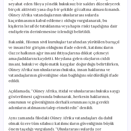
seyahat eden filoya yönelik hukuksuz bir saldırı düzenleyerek
birçok aktivisti yasa dışı bir şekilde gözaltına alması kınandı.
Güney Afrika vatandaşlarının uluslararası sularda
kaçırılmasının kabul edilemez olduğu vurgulanarak, bu
kişilerin İsrail’de tutuklanma veya hapis riski taşıdığına dair
endişelerin derinlemesine izlendiği belirtildi.
Bakanlık, filonun sivil kuruluşlar tarafından yürütülen barışçıl
ve insani bir girişim olduğunu ifade ederek, katılımcıların
Gazze halkının ağır insani ihtiyaçlarına dikkat çekmeyi
amaçladıklarını kaydetti. Meydana gelen olayların ciddi
insani, hukuki ve diplomatik kaygılar doğurduğu belirtilirken,
Güney Afrika’nın uluslararası hukuka, insan haklarına ve
vatandaşlarının güvenliğine olan bağlılığını sürdürdüğü ifade
edildi.
Açıklamada, “Güney Afrika, itidal ve uluslararası hukuka saygı
gösterilmesi çağrısında bulunarak, herkesin haklarının,
onurunun ve güvenliğinin derhal korunması için gerekli
adımların atılmasını talep etmektedir.” denildi.
Aynı zamanda filodaki Güney Afrika vatandaşları da dahil
olmak üzere tüm silahsız katılımcıların güvenliğinin büyük
önem taşıdığı vurgulandı. “Uluslararası sularda zor