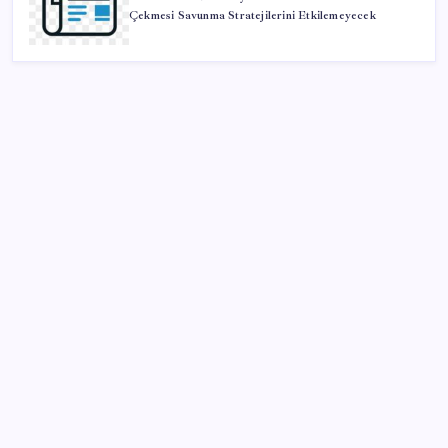
Çekmesi Savunma Stratejilerini Etkilemeyecek
SON YAZILAR
Türkiye, Suudi Arabistan ve Pakistan üçlü savunma
anlaşması imzaladı
Bank of America’dan küresel piyasalar için uyarı:
Yatırımcı iyimserliği tehlikeli seviyede
Otel doluluk oranlarında beş yılın düşük Haziran ayı
BofA: Yatırımcı iyimserliği beş yılın en yüksek