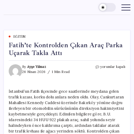
Skip
to
content
EĞITIM
Fatih’te Kontrolden Çıkan Araç Parka
Uçarak Takla Attı
Fatih’te
By
Ayşe Yılmaz
yorumlar kapalı
Kontrolden
26 Nisan 2026
1 Min Read
Çıkan
Araç
Parka
İstanbul’un Fatih ilçesinde gece saatlerinde meydana gelen
Uçarak
trafik kazası, korku dolu anlara neden oldu. Olay, Cankurtaran
Takla
Attı
Mahallesi Kennedy Caddesi üzerinde Bakırköy yönüne doğru
için
ilerleyen bir otomobilin sürücüsünün direksiyon hakimiyetini
kaybetmesiyle gerçekleşti. Edinilen bilgilere göre, B.U.
idaresindeki 34 HUU 922 plakalı araç, sahil yolunda seyir
halindeyken önce kaldırıma çarptı, ardından taklalar atarak
bir trafik levhası ile ağacı yerinden söktü. Kontrolden çıkan