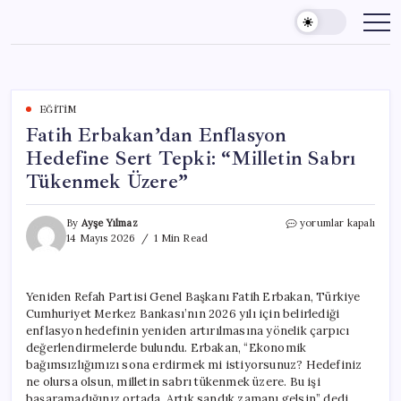
Skip
to
content
EĞITIM
Fatih Erbakan’dan Enflasyon
Hedefine Sert Tepki: “Milletin Sabrı
Tükenmek Üzere”
Fatih
By
Ayşe Yılmaz
yorumlar kapalı
Erbakan’dan
14 Mayıs 2026
1 Min Read
Enflasyon
Hedefine
Sert
Yeniden Refah Partisi Genel Başkanı Fatih Erbakan, Türkiye
Tepki:
Cumhuriyet Merkez Bankası’nın 2026 yılı için belirlediği
“Milletin
Sabrı
enflasyon hedefinin yeniden artırılmasına yönelik çarpıcı
Tükenmek
değerlendirmelerde bulundu. Erbakan, “Ekonomik
Üzere”
bağımsızlığımızı sona erdirmek mi istiyorsunuz? Hedefiniz
için
ne olursa olsun, milletin sabrı tükenmek üzere. Bu işi
başaramadığınız ortada. Artık sandık zamanı gelsin” dedi.