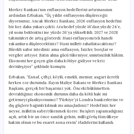
Merkez Bankası’nın enflasyon hedeflerini artırmasının
ardından Erbakan, “Üç yıldır enflasyonu düşüreceğiz
diyorsunuz. Ancak Merkez Bankası, 2026 enflasyon hedefini
bir kez daha yukarı çekti. Ara hedef yüzde 16’dan yüzde 24’e,
yıl sonu beklentisi ise yüzde 26’ya yükseltildi. 2027 ve 2028
tahminleri de artış gösterdi. Hani enflasyonu tek haneli
rakamlara düşürecektiniz? Hani milleti rahatlatacaktınız?
Sürekli sabır istediniz ama enflasyon, faizler, borçlar ve
vergiler artıyor. Satın alma gücü tükeniyor, umutsuzluk hâkim.
Ekonomi her geçen gün daha kötüye gidiyor ve kriz
derinleşiyor” şeklinde konuştu.
Erbakan, “Esnaf, çiftçi, köylü, emekli, memur, asgari ücretli
herkes zor durumda. Sayın Maliye Bakanı ve Merkez Bankası
Başkanı, gerçek bir başarınız yok. Önceki hükümetten
devraldığınız ekonomik durumu daha da kötü hale mi
getirmeyi planlıyorsunuz? Türkiye’yi Londra bankerlerine ve
dış güçlere bağımlı kılmak mı amaçladınız? Hedefiniz her
neyse, milletin sabrı tükenmek üzere. Bu işleri yapamadığınız
açık, artık bir an önce sandık gelsin, milli görüş tüm ülkeye
hakim olsun ve bu esaret sona ersin” ifadelerini kullandı.