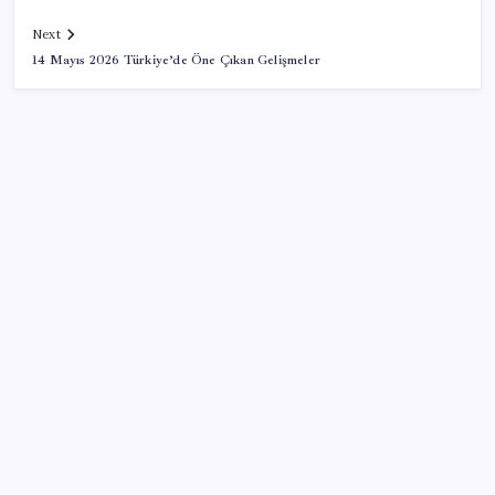
Next
14 Mayıs 2026 Türkiye’de Öne Çıkan Gelişmeler
SON YAZILAR
BDDK’den tasarruf finansman şirketlerine yeni
düzenleme
Müze arşivinde unutulan canlılar: Herkes denizatı
sanıyordu ama…
Beklenen veri geldi: Altın uçuşa geçti