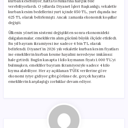
kurban kesebiliyor, hatta torunlarına harçlık bile
verebiliyorlardı. O yıllarda Diyanet İşleri Başkanlığı, vekaletle
kurban kesim bedellerini yurt içinde 850 TL, yurt dışında ise
625 TL olarak belirlemişti. Ancak zamanla ekonomik koşullar
değişti.
Ülkenin yönetim sistemi değiştikten sonra ekonomideki
dalgalanmalar, emeklilerin alım gücünü büyük ölçüde etkiledi.
Bu yıl bayram ikramiyesi ise sadece 4 bin TL olarak
belirlendi. Diyanet’in 2026 yılı vekaletle kurban kesim fiyatları
ise emeklilerin kurban kesme hayalini neredeyse imkânsız
hale getirdi. Bugün kasapta 1 kilo kıymanın fiyatı 1.000 TL’yi
bulmuşken, emekliler bayram ikramiyesiyle sadece 4 kilo
kıyma alabiliyor. Her ay açıklanan TÜİK verilerine göre
ekonomi iyiye gidiyor gibi görünse de, gerçek hayatta
emeklilerin karşılaştığı zorluklar devam ediyor.