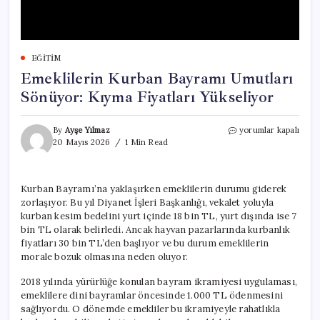
EĞITIM
Emeklilerin Kurban Bayramı Umutları
Sönüyor: Kıyma Fiyatları Yükseliyor
Emeklilerin
By
Ayşe Yılmaz
yorumlar kapalı
Kurban
20 Mayıs 2026
1 Min Read
Bayramı
Umutları
Sönüyor:
Kurban Bayramı’na yaklaşırken emeklilerin durumu giderek
Kıyma
zorlaşıyor. Bu yıl Diyanet İşleri Başkanlığı, vekalet yoluyla
Fiyatları
Yükseliyor
kurban kesim bedelini yurt içinde 18 bin TL, yurt dışında ise 7
için
bin TL olarak belirledi. Ancak hayvan pazarlarında kurbanlık
fiyatları 30 bin TL’den başlıyor ve bu durum emeklilerin
morale bozuk olmasına neden oluyor.
2018 yılında yürürlüğe konulan bayram ikramiyesi uygulaması,
emeklilere dini bayramlar öncesinde 1.000 TL ödenmesini
sağlıyordu. O dönemde emekliler bu ikramiyeyle rahatlıkla