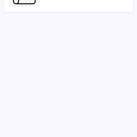
SON YAZILAR
Microsoft Edge’den Reklam Engelleyicilerine Engel:
İşte Detaylar
Yargıtay’dan kritik karar: SGK emekliye faiz
ödeyecek!
Resmi Gazete’de bugün (08.08.2026)
Sürekli maddi sorun yaşayan insanların beyni daha
çabuk yaşlanabiliyor: ‘Beyin de yoruluyor’