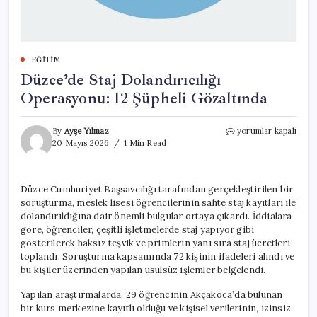
EĞITIM
Düzce’de Staj Dolandırıcılığı
Operasyonu: 12 Şüpheli Gözaltında
Düzce’de
By
Ayşe Yılmaz
yorumlar kapalı
Staj
20 Mayıs 2026
1 Min Read
Dolandırıcılığı
Operasyonu:
12
Düzce Cumhuriyet Başsavcılığı tarafından gerçekleştirilen bir
Şüpheli
soruşturma, meslek lisesi öğrencilerinin sahte staj kayıtları ile
Gözaltında
için
dolandırıldığına dair önemli bulgular ortaya çıkardı. İddialara
göre, öğrenciler, çeşitli işletmelerde staj yapıyor gibi
gösterilerek haksız teşvik ve primlerin yanı sıra staj ücretleri
toplandı. Soruşturma kapsamında 72 kişinin ifadeleri alındı ve
bu kişiler üzerinden yapılan usulsüz işlemler belgelendi.
Yapılan araştırmalarda, 29 öğrencinin Akçakoca’da bulunan
bir kurs merkezine kayıtlı olduğu ve kişisel verilerinin, izinsiz