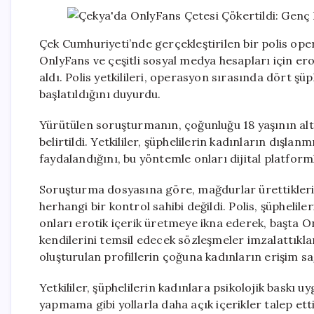
Çek Cumhuriyeti’nde gerçekleştirilen bir polis ope
OnlyFans ve çeşitli sosyal medya hesapları için er
aldı. Polis yetkilileri, operasyon sırasında dört şüp
başlatıldığını duyurdu.
Yürütülen soruşturmanın, çoğunluğu 18 yaşının alt
belirtildi. Yetkililer, şüphelilerin kadınların dışlan
faydalandığını, bu yöntemle onları dijital platform
Soruşturma dosyasına göre, mağdurlar ürettikleri i
herhangi bir kontrol sahibi değildi. Polis, şüpheli
onları erotik içerik üretmeye ikna ederek, başta
kendilerini temsil edecek sözleşmeler imzalattıkla
oluşturulan profillerin çoğuna kadınların erişim s
Yetkililer, şüphelilerin kadınlara psikolojik bask
yapmama gibi yollarla daha açık içerikler talep etti