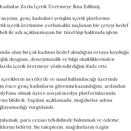
Çökertildi:
Genç
Kadınlar
rasyonu, genç kadınları yetişkin içerik platformu
Zorla
otik içerik üretimine zorlamakla suçlanan bir çeteyi hedef
İçerik
heli ile adı açıklanmayan bir tüzel kişi hakkında işlem
Üretmeye
İkna
Edilmiş
için
ında olan birçok kadının hedef alındığını ortaya koyduğu
mışlık duygusu, deneyimsizlik ve bilgi eksikliklerinden
larda içerik üretmeye yönlendirdiğini ifade etti.
çeriklerin nerelerde ve nasıl kullanılacağı üzerinde
lerin önce genç kadınların güvenini kazandığını, ardından
 OnlyFans olmak üzere sosyal medya platformlarında
rını bildirdi. Yapılan açıklamada, mağdurlar adına
ağlayamadığı vurgulandı.
ı uygulamak, para cezası tehdidinde bulunmak ve ödeme
klerini belirtti. Bu taleplerin, mağdurların özgür