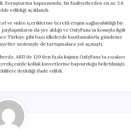
ildi. Soruşturma kapsamında, bu faaliyetlerden en az 3,6
lde edildiği açıklandı.
af ve video içeriklerine ücretli erişim sağlayabildiği bir
 paylaşımların da yer aldığı ve OnlyFans’ın konuyla ilgili
nce Türkiye gibi bazı ülkelerde kısıtlamalarla gündeme
ikayetler nedeniyle de tartışmalara yol açmıştı.
erde, ABD’de 120’den fazla kişinin OnlyFans’ta rızaları
gerekçesiyle kolluk kuvvetlerine başvurduğu belirtilmişti.
lilere iletildiği ifade edildi.