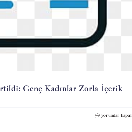
tildi: Genç Kadınlar Zorla İçerik
Çekya’da
yorumlar kapal
OnlyFans
Çetesi