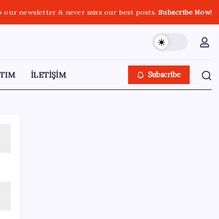
o our newsletter & never miss our best posts.
Subscribe Now!
TIM
İLETİŞİM
Subscribe
SON YAZILAR
Türk şirketinden Avrupa’ya kritik yatırım:
Yeni şirket resmen kuruldu