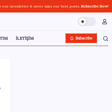
o our newsletter & never miss our best posts.
Subscribe Now!
TIM
İLETİŞİM
Subscribe
ı
SON YAZILAR
Muhalefet çerçeve yasaya ne diyor?
Aceleye ve çelişkilere eleştiri, barışa destek