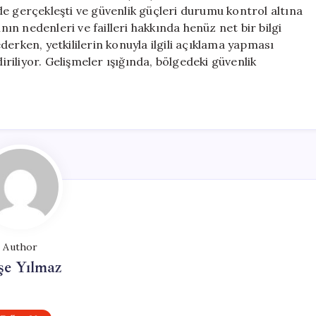
Yangın
e gerçekleşti ve güvenlik güçleri durumu kontrol altına
Çıktı
ının nedenleri ve failleri hakkında henüz net bir bilgi
için
erken, yetkililerin konuyla ilgili açıklama yapması
iliyor. Gelişmeler ışığında, bölgedeki güvenlik
Author
şe Yılmaz