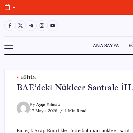
Skip
-
to
content
https://www.facebook.com/
https://twitter.com/
https://t.me/
https://www.instagram.com/
https://youtube.com/
ANA SAYFA
E
EĞITIM
BAE’deki Nükleer Santrale İHA 
By
Ayşe Yılmaz
17 Mayıs 2026
1 Min Read
Birleşik Arap Emirlikleri’nde bulunan nükleer santr