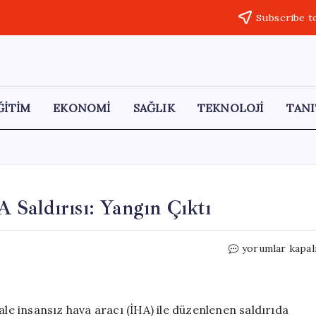
Subscribe t
ĞİTİM
EKONOMİ
SAĞLIK
TEKNOLOJİ
TANI
Saldırısı: Yangın Çıktı
BAE’deki
yorumlar kapal
Nükleer
Santrale
İHA
Saldırısı:
ale insansız hava aracı (İHA) ile düzenlenen saldırıda