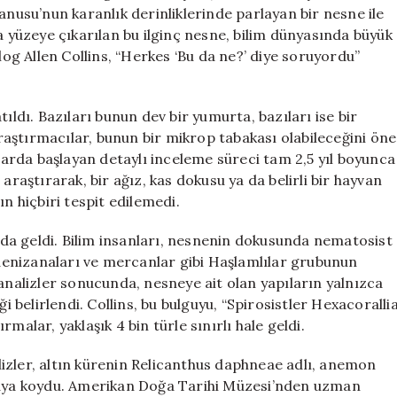
Gizemi
anusu’nun karanlık derinliklerinde parlayan bir nesne ile
Aydınlatıldı
a yüzeye çıkarılan bu ilginç nesne, bilim dünyasında büyük
için
g Allen Collins, “Herkes ‘Bu da ne?’ diye soruyordu”
ıldı. Bazıları bunun dev bir yumurta, bazıları ise bir
aştırmacılar, bunun bir mikrop tabakası olabileceğini öne
rda başlayan detaylı inceleme süreci tam 2,5 yıl boyunca
araştırarak, bir ağız, kas dokusu ya da belirli bir hayvan
n hiçbiri tespit edilemedi.
da geldi. Bilim insanları, nesnenin dokusunda nematosist
, denizanaları ve mercanlar gibi Haşlamlılar grubunun
lı analizler sonucunda, nesneye ait olan yapıların yalnızca
i belirlendi. Collins, bu bulguyu, “Spirosistler Hexacoralli
malar, yaklaşık 4 bin türle sınırlı hale geldi.
izler, altın kürenin Relicanthus daphneae adlı, anemon
rtaya koydu. Amerikan Doğa Tarihi Müzesi’nden uzman