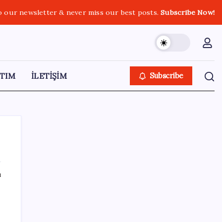
o our newsletter & never miss our best posts.
Subscribe Now!
TIM
İLETİŞİM
Subscribe
ı
SON YAZILAR
BDDK’den tasarruf finansman şirketlerine
yeni düzenleme