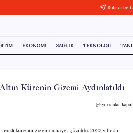
Subscribe t
ĞİTİM
EKONOMİ
SAĞLIK
TEKNOLOJİ
TANI
ltın Kürenin Gizemi Aydınlatıldı
Alaska
yorumlar kapal
Okyanusu’nda
Bulunan
Altın
Kürenin
 renkli kürenin gizemi nihayet çözüldü. 2023 yılında