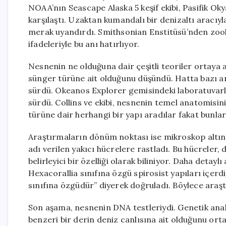
NOAA’nın Seascape Alaska 5 keşif ekibi, Pasifik Oky
karşılaştı. Uzaktan kumandalı bir denizaltı aracıyl
merak uyandırdı. Smithsonian Enstitüsü’nden zoolo
ifadeleriyle bu anı hatırlıyor.
Nesnenin ne olduğuna dair çeşitli teoriler ortaya at
sünger türüne ait olduğunu düşündü. Hatta bazı ar
sürdü. Okeanos Explorer gemisindeki laboratuvarla
sürdü. Collins ve ekibi, nesnenin temel anatomisini 
türüne dair herhangi bir yapı aradılar fakat bunları
Araştırmaların dönüm noktası ise mikroskop altın
adı verilen yakıcı hücrelere rastladı. Bu hücreler
belirleyici bir özelliği olarak biliniyor. Daha detay
Hexacorallia sınıfına özgü spirosist yapıları içerdiğ
sınıfına özgüdür” diyerek doğruladı. Böylece araştır
Son aşama, nesnenin DNA testleriydi. Genetik anal
benzeri bir derin deniz canlısına ait olduğunu o