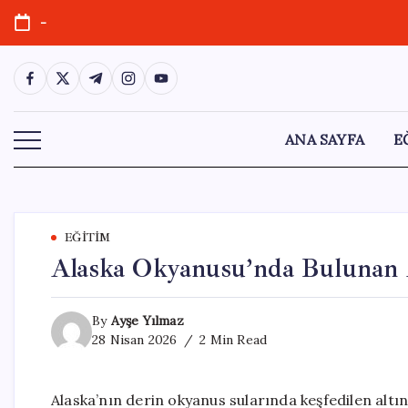
Skip
-
to
content
https://www.facebook.com/
https://twitter.com/
https://t.me/
https://www.instagram.com/
https://youtube.com/
ANA SAYFA
E
EĞITIM
Alaska Okyanusu’nda Bulunan A
By
Ayşe Yılmaz
28 Nisan 2026
2 Min Read
Alaska’nın derin okyanus sularında keşfedilen altın