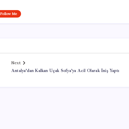
Follow Me
Next
Antalya’dan Kalkan Uçak Sofya’ya Acil Olarak İniş Yaptı
Office Lisans Satın Al