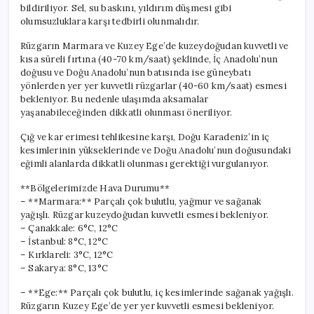
bildiriliyor. Sel, su baskını, yıldırım düşmesi gibi
olumsuzluklara karşı tedbirli olunmalıdır.
Rüzgarın Marmara ve Kuzey Ege’de kuzeydoğudan kuvvetli ve
kısa süreli fırtına (40-70 km/saat) şeklinde, İç Anadolu’nun
doğusu ve Doğu Anadolu’nun batısında ise güneybatı
yönlerden yer yer kuvvetli rüzgarlar (40-60 km/saat) esmesi
bekleniyor. Bu nedenle ulaşımda aksamalar
yaşanabileceğinden dikkatli olunması öneriliyor.
Çığ ve kar erimesi tehlikesine karşı, Doğu Karadeniz’in iç
kesimlerinin yükseklerinde ve Doğu Anadolu’nun doğusundaki
eğimli alanlarda dikkatli olunması gerektiği vurgulanıyor.
**Bölgelerimizde Hava Durumu**
– **Marmara:** Parçalı çok bulutlu, yağmur ve sağanak
yağışlı. Rüzgar kuzeydoğudan kuvvetli esmesi bekleniyor.
– Çanakkale: 6°C, 12°C
– İstanbul: 8°C, 12°C
– Kırklareli: 3°C, 12°C
– Sakarya: 8°C, 13°C
– **Ege:** Parçalı çok bulutlu, iç kesimlerinde sağanak yağışlı.
Rüzgarın Kuzey Ege’de yer yer kuvvetli esmesi bekleniyor.