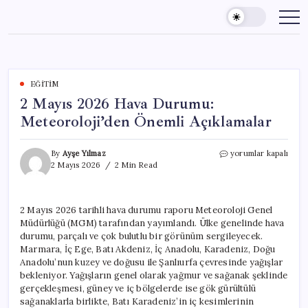
Skip
to
content
EĞITIM
2 Mayıs 2026 Hava Durumu:
Meteoroloji’den Önemli Açıklamalar
2
By
Ayşe Yılmaz
yorumlar kapalı
Mayıs
2 Mayıs 2026
2 Min Read
2026
Hava
Durumu:
2 Mayıs 2026 tarihli hava durumu raporu Meteoroloji Genel
Meteoroloji’den
Müdürlüğü (MGM) tarafından yayımlandı. Ülke genelinde hava
Önemli
Açıklamalar
durumu, parçalı ve çok bulutlu bir görünüm sergileyecek.
için
Marmara, İç Ege, Batı Akdeniz, İç Anadolu, Karadeniz, Doğu
Anadolu’nun kuzey ve doğusu ile Şanlıurfa çevresinde yağışlar
bekleniyor. Yağışların genel olarak yağmur ve sağanak şeklinde
gerçekleşmesi, güney ve iç bölgelerde ise gök gürültülü
sağanaklarla birlikte, Batı Karadeniz’in iç kesimlerinin