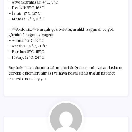
– Afyonkarahisar: 4°C, 9°C
– Denizli: 9°C, 16°C
– İzmir: 8°C, 18°C
– Manisa: 7°C, 15°C
– **Akdeniz:** Parçalı çok bulutlu, aralıklı sağanak ve gök
gürültülü sağanak yağışlı.
– Adana: 15°C, 25°C
– Antalya: 16°C, 20°C
– Burdur: 6°C, 15°C
– Hatay: 12°C, 24°C
Bugünkü hava durumu tahminleri doğrultusunda vatandaşların
gerekli önlemleri alması ve hava koşullarına uygun hareket
etmesi önem taşıyor.