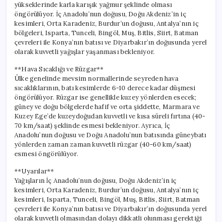
yükseklerinde karla karışık yağmur şeklinde olması
öngörülüyor. İç Anadolu’nun doğusu, Doğu Akdeniz’in iç
kesimleri, Orta Karadeniz, Burdur’un doğusu, Antalya’nın iç
bölgeleri, Isparta, Tunceli, Bingöl, Muş, Bitlis, Siirt, Batman
çevreleri ile Konya’nın batısı ve Diyarbakır’ın doğusunda yerel
olarak kuvvetli yağışlar yaşanması bekleniyor.
**Hava Sıcaklığı ve Rüzgar**
Ülke genelinde mevsim normallerinde seyreden hava
sıcaklıklarının, batı kesimlerde 6-10 derece kadar düşmesi
öngörülüyor. Rüzgar ise genellikle kuzey yönlerden esecek;
güney ve doğu bölgelerde hafif ve orta şiddette, Marmara ve
Kuzey Ege’de kuzeydoğudan kuvvetli ve kısa süreli fırtına (40-
70 km/saat) şeklinde esmesi bekleniyor. Ayrıca, İç
Anadolu’nun doğusu ve Doğu Anadolu’nun batısında güneybatı
yönlerden zaman zaman kuvvetli rüzgar (40-60 km/saat)
esmesi öngörülüyor.
**Uyarılar**
Yağışların İç Anadolu’nun doğusu, Doğu Akdeniz’in iç
kesimleri, Orta Karadeniz, Burdur’un doğusu, Antalya’nın iç
kesimleri, Isparta, Tunceli, Bingöl, Muş, Bitlis, Siirt, Batman
çevreleri ile Konya’nın batısı ve Diyarbakır’ın doğusunda yerel
olarak kuvvetli olmasından dolayı dikkatli olunması gerektiği