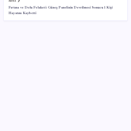
Next
Fırtına ve Dolu Felaketi: Güneş Panelinin Devrilmesi Sonucu 1 Kişi
Hayatını Kaybetti
SON YAZILAR
Türk şirketinden Avrupa’ya kritik yatırım: Yeni şirket
resmen kuruldu
Dikenli incir hasadı başladı
Minecraft Nintendo Switch 2’ye Geliyor: Tarih Belli
Oldu
Muhalefet çerçeve yasaya ne diyor? Aceleye ve