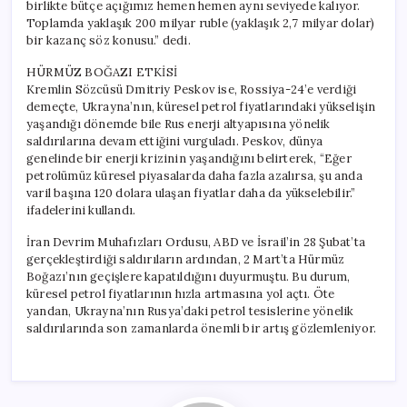
birlikte bütçe açığımız hemen hemen aynı seviyede kalıyor.
Toplamda yaklaşık 200 milyar ruble (yaklaşık 2,7 milyar dolar)
bir kazanç söz konusu.” dedi.
HÜRMÜZ BOĞAZI ETKİSİ
Kremlin Sözcüsü Dmitriy Peskov ise, Rossiya-24’e verdiği
demeçte, Ukrayna’nın, küresel petrol fiyatlarındaki yükselişin
yaşandığı dönemde bile Rus enerji altyapısına yönelik
saldırılarına devam ettiğini vurguladı. Peskov, dünya
genelinde bir enerji krizinin yaşandığını belirterek, “Eğer
petrolümüz küresel piyasalarda daha fazla azalırsa, şu anda
varil başına 120 dolara ulaşan fiyatlar daha da yükselebilir.”
ifadelerini kullandı.
İran Devrim Muhafızları Ordusu, ABD ve İsrail’in 28 Şubat’ta
gerçekleştirdiği saldırıların ardından, 2 Mart’ta Hürmüz
Boğazı’nın geçişlere kapatıldığını duyurmuştu. Bu durum,
küresel petrol fiyatlarının hızla artmasına yol açtı. Öte
yandan, Ukrayna’nın Rusya’daki petrol tesislerine yönelik
saldırılarında son zamanlarda önemli bir artış gözlemleniyor.