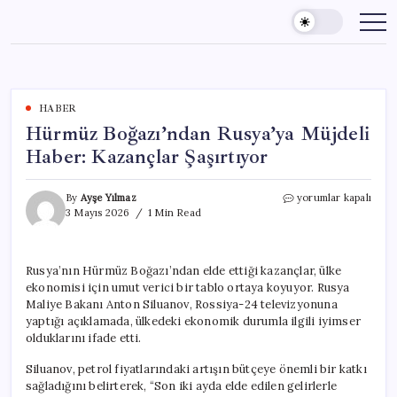
Skip
to
content
HABER
Hürmüz Boğazı’ndan Rusya’ya Müjdeli
Haber: Kazançlar Şaşırtıyor
Hürmüz
By
Ayşe Yılmaz
yorumlar kapalı
Boğazı’ndan
3 Mayıs 2026
1 Min Read
Rusya’ya
Müjdeli
Haber:
Rusya’nın Hürmüz Boğazı’ndan elde ettiği kazançlar, ülke
Kazançlar
ekonomisi için umut verici bir tablo ortaya koyuyor. Rusya
Şaşırtıyor
için
Maliye Bakanı Anton Siluanov, Rossiya-24 televizyonuna
yaptığı açıklamada, ülkedeki ekonomik durumla ilgili iyimser
olduklarını ifade etti.
Siluanov, petrol fiyatlarındaki artışın bütçeye önemli bir katkı
sağladığını belirterek, “Son iki ayda elde edilen gelirlerle